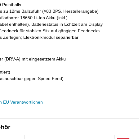
0 Paintballs
is zu 12ms Ballzufuhr (≈83 BPS, Herstellerangabe)
fladbarer 18650 Li-Ion Akku (inkl.)
el enthalten), Batteriestatus in Echtzeit am Display
Feedneck für stabilen Sitz auf gängigen Feednecks
s Zerlegen; Elektronikmodul separierbar
 (DRV-A) mit eingesetztem Akku
e
iert)
ustauschbar gegen Speed Feed)
m EU Verantwortlichen
ehör