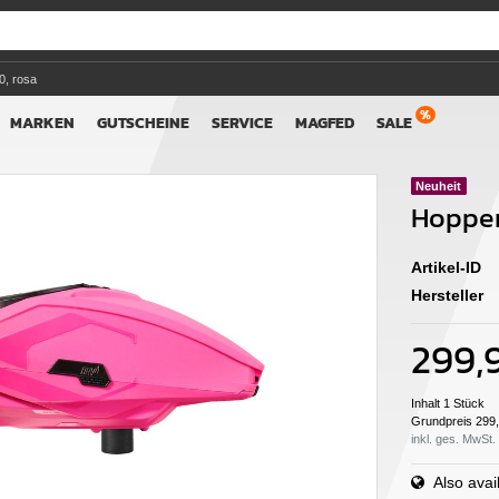
, rosa
MARKEN
GUTSCHEINE
SERVICE
MAGFED
SALE
Neuheit
Hopper
Artikel-ID
Hersteller
299,
Inhalt
1
Stück
Grundpreis
299,
inkl. ges. MwSt.
Also avail