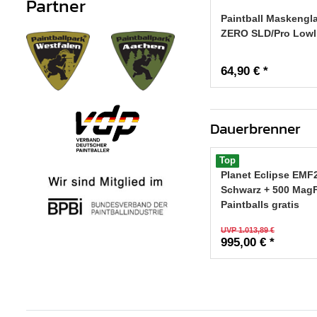
Partner
Paintball Maskeng
ZERO SLD/Pro Lowli
64,90 € *
Dauerbrenner
Top
Planet Eclipse EMF
Schwarz + 500 Mag
Paintballs gratis
UVP 1.013,89 €
995,00 € *