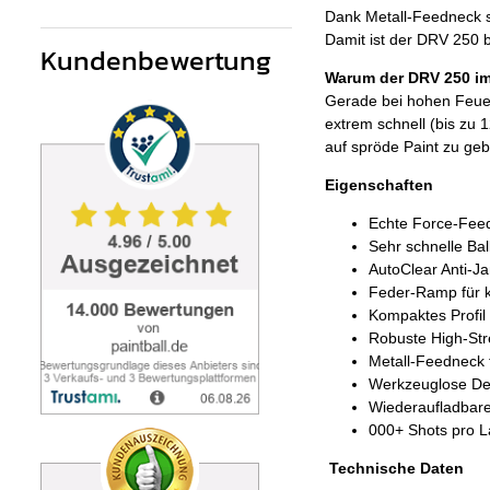
Dank Metall-Feedneck si
Damit ist der DRV 250 b
Kundenbewertung
Warum der DRV 250 im
Gerade bei hohen Feuerr
extrem schnell (bis zu 
auf spröde Paint zu ge
Eigenschaften
Echte Force-Feed-
Sehr schnelle Bal
AutoClear Anti-J
Feder-Ramp für k
Kompaktes Profil
Robuste High-Str
Metall-Feedneck f
Werkzeuglose Dem
Wiederaufladbarer
000+ Shots pro L
Technische Daten