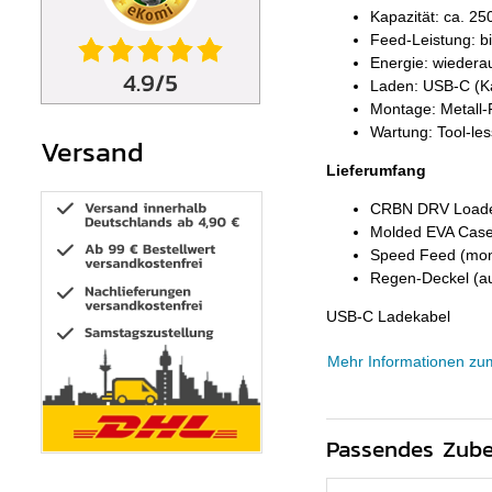
Kapazität: ca. 25
Feed-Leistung: b
Energie: wiederau
Laden: USB-C (Kab
Montage: Metall-
Wartung: Tool-les
Versand
Lieferumfang
CRBN DRV Loader
Molded EVA Cas
Speed Feed (mont
Regen-Deckel (a
USB-C Ladekabel
Mehr Informationen zu
Passendes Zub