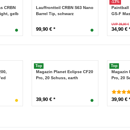
-13%
las CRBN
Lauffrontteil CRBN S63 Nano
Paintbal
ght, gelb
Barrel Tip, schwarz
GS-F Mas
UVP 39,90 €
99,90 € *
34,90 € 
Top
Top
200,
Magazin Planet Eclipse CF20
Magazin 
Fed
Pro, 20 Schuss, earth
Pro, 20 
39,90 € *
39,90 € 