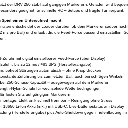
tzt der DRV 250 stabil auf gängigen Markierern. Geladen wird bequem 
esonders geeignet für schnelle ROF-Setups und fragile Turnierpaint.
 Spiel einen Unterschied macht
aten entscheidet der Loader darüber, ob dein Markierer sauber nachläd
12 ms pro Ball) und erlaubt dir, die Feed-Force passend einzustellen
ben.
Zufuhr mit digital einstellbarer Feed-Force (über Display)
lzufuhr: bis zu 12 ms / ≈83 BPS (Herstellerangabe)
am: behebt Störungen automatisch – ohne Knopfdrücken
onstante Zuführung bis zum letzten Ball, auch bei schrägen Winkeln
 bei 250-Schuss-Kapazität – ausgewogen auf dem Markierer
ength-Nylon-Schale für wechselnde Wetterbedingungen
ür festen Sitz auf gängigen Markierern
ontage, Elektronik schnell trennbar – Reinigung ohne Stress
 18650 Li-Ion Akku (inkl.) mit USB-C, Live-Batteriestatus am Display
adung (Herstellerangabe) plus Auto-Shutdown gegen Tiefentladung i