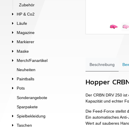
Zubehör
HP & Co2
Läufe
Magazine
Markierer
Maske
Merch/Fanartikel
Beschreibung
Bew
Neuheiten
Hopper CRBN
Paintballs
Pots
Der CRBN DRV 250 ist ei
Sonderangebote
Kapazität und echter F
Sparpakete
Die Feed-Force stellst 
Spielbekleidung
Ein automatisches Anti-
Wert auf sauberes Handl
Taschen