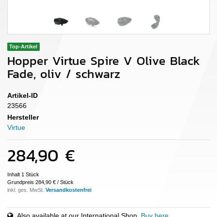
Top-Artikel
Hopper Virtue Spire V Olive Black
Fade, oliv / schwarz
Artikel-ID
23566
Hersteller
Virtue
284,90 €
Inhalt
1
Stück
Grundpreis
284,90 € / Stück
inkl. ges. MwSt.
Also available at our International Shop.
Buy here