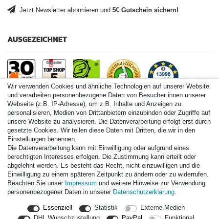
Jetzt Newsletter abonnieren und
5€ Gutschein sichern!
AUSGEZEICHNET
Wir verwenden Cookies und ähnliche Technologien auf unserer Website
und verarbeiten personenbezogene Daten von Besucher:innen unserer
Webseite (z.B. IP-Adresse), um z.B. Inhalte und Anzeigen zu
personalisieren, Medien von Drittanbietern einzubinden oder Zugriffe auf
Paintball.de World
unsere Website zu analysieren. Die Datenverarbeitung erfolgt erst durch
Paintball Shop International
gesetzte Cookies. Wir teilen diese Daten mit Dritten, die wir in den
Spares Shop North America
Einstellungen benennen.
Die Datenverarbeitung kann mit Einwilligung oder aufgrund eines
* Alle Preise inkl. ges. MwSt. zzgl. Versandkosten
berechtigten Interesses erfolgen. Die Zustimmung kann erteilt oder
abgelehnt werden. Es besteht das Recht, nicht einzuwilligen und die
Einwilligung zu einem späteren Zeitpunkt zu ändern oder zu widerrufen.
Zahlungsarten
Beachten Sie unser
Impressum
und weitere Hinweise zur Verwendung
personenbezogener Daten in unserer
Daten­schutz­erklärung
.
Versand
Essenziell
Statistik
Externe Medien
Durchschnittliche Bewertung von
paintball.de
bei Trustami:
mit
DHL Wunschzustellung
PayPal
Funktional