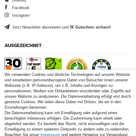
Bluesky
Facebook
Instagram
Jetzt Newsletter abonnieren und
5€ Gutschein sichern!
AUSGEZEICHNET
Wir verwenden Cookies und ähnliche Technologien auf unserer Website
und verarbeiten personenbezogene Daten von Besucher:innen unserer
Webseite (z.B. IP-Adresse), um z.B. Inhalte und Anzeigen zu
personalisieren, Medien von Drittanbietern einzubinden oder Zugriffe auf
Paintball.de World
unsere Website zu analysieren. Die Datenverarbeitung erfolgt erst durch
Paintball Shop International
gesetzte Cookies. Wir teilen diese Daten mit Dritten, die wir in den
Spares Shop North America
Einstellungen benennen.
Die Datenverarbeitung kann mit Einwilligung oder aufgrund eines
* Alle Preise inkl. ges. MwSt. zzgl. Versandkosten
berechtigten Interesses erfolgen. Die Zustimmung kann erteilt oder
abgelehnt werden. Es besteht das Recht, nicht einzuwilligen und die
Zahlungsarten
Einwilligung zu einem späteren Zeitpunkt zu ändern oder zu widerrufen.
Beachten Sie unser
Impressum
und weitere Hinweise zur Verwendung