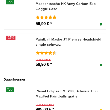
Top
Maskentasche HK Army Carbon Exo
Goggle Case
56,90 € *
-12%
Paintball Maske JT Premise Headshield
single schwarz
UVP 64,90 €
56,90 € *
Dauerbrenner
Top
Planet Eclipse EMF200, Schwarz + 500
MagFed Paintballs gratis
UVP 1.013,89 €
995,00 € *