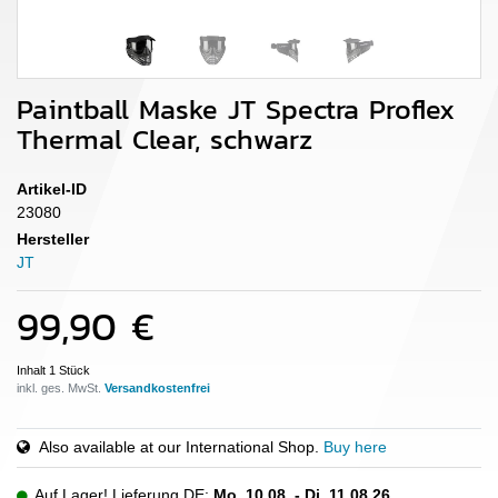
Paintball Maske JT Spectra Proflex
Thermal Clear, schwarz
Artikel-ID
23080
Hersteller
JT
99,90 €
Inhalt
1
Stück
inkl. ges. MwSt.
Also available at our International Shop.
Buy here
Auf Lager! Lieferung DE:
Mo. 10.08. - Di. 11.08.26
.