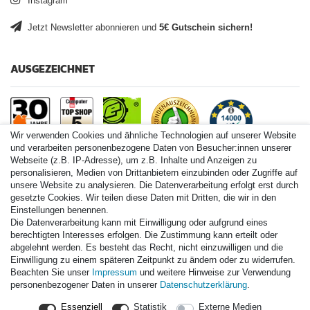
Instagram
Jetzt Newsletter abonnieren und
5€ Gutschein sichern!
AUSGEZEICHNET
Wir verwenden Cookies und ähnliche Technologien auf unserer Website
und verarbeiten personenbezogene Daten von Besucher:innen unserer
Webseite (z.B. IP-Adresse), um z.B. Inhalte und Anzeigen zu
personalisieren, Medien von Drittanbietern einzubinden oder Zugriffe auf
Paintball.de World
unsere Website zu analysieren. Die Datenverarbeitung erfolgt erst durch
Paintball Shop International
gesetzte Cookies. Wir teilen diese Daten mit Dritten, die wir in den
Spares Shop North America
Einstellungen benennen.
Die Datenverarbeitung kann mit Einwilligung oder aufgrund eines
* Alle Preise inkl. ges. MwSt. zzgl. Versandkosten
berechtigten Interesses erfolgen. Die Zustimmung kann erteilt oder
abgelehnt werden. Es besteht das Recht, nicht einzuwilligen und die
Zahlungsarten
Einwilligung zu einem späteren Zeitpunkt zu ändern oder zu widerrufen.
Beachten Sie unser
Impressum
und weitere Hinweise zur Verwendung
personenbezogener Daten in unserer
Daten­schutz­erklärung
.
Versand
Essenziell
Statistik
Externe Medien