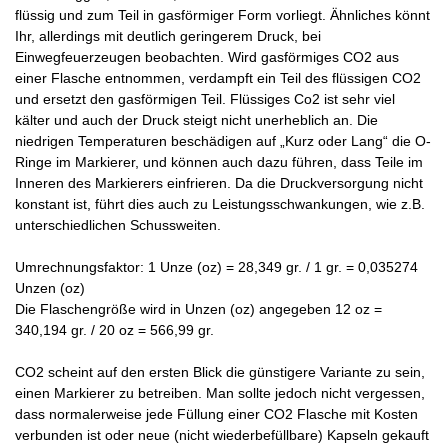
flüssig und zum Teil in gasförmiger Form vorliegt. Ähnliches könnt
Ihr, allerdings mit deutlich geringerem Druck, bei
Einwegfeuerzeugen beobachten. Wird gasförmiges CO2 aus
einer Flasche entnommen, verdampft ein Teil des flüssigen CO2
und ersetzt den gasförmigen Teil. Flüssiges Co2 ist sehr viel
kälter und auch der Druck steigt nicht unerheblich an. Die
niedrigen Temperaturen beschädigen auf „Kurz oder Lang“ die O-
Ringe im Markierer, und können auch dazu führen, dass Teile im
Inneren des Markierers einfrieren. Da die Druckversorgung nicht
konstant ist, führt dies auch zu Leistungsschwankungen, wie z.B.
unterschiedlichen Schussweiten.
Umrechnungsfaktor: 1 Unze (oz) = 28,349 gr. / 1 gr. = 0,035274
Unzen (oz)
Die Flaschengröße wird in Unzen (oz) angegeben 12 oz =
340,194 gr. / 20 oz = 566,99 gr.
CO2 scheint auf den ersten Blick die günstigere Variante zu sein,
einen Markierer zu betreiben. Man sollte jedoch nicht vergessen,
dass normalerweise jede Füllung einer CO2 Flasche mit Kosten
verbunden ist oder neue (nicht wiederbefüllbare) Kapseln gekauft