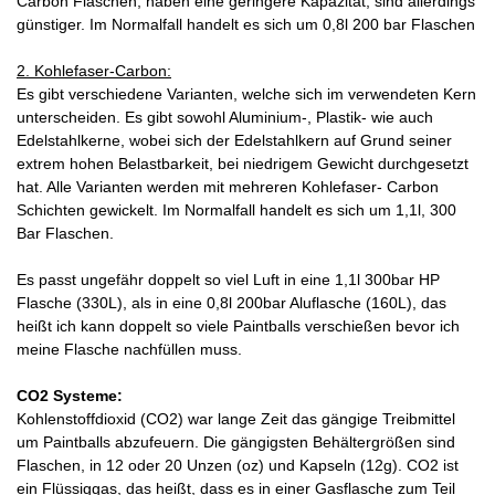
Carbon Flaschen, haben eine geringere Kapazität, sind allerdings
günstiger. Im Normalfall handelt es sich um 0,8l 200 bar Flaschen
2. Kohlefaser-Carbon:
Es gibt verschiedene Varianten, welche sich im verwendeten Kern
unterscheiden. Es gibt sowohl Aluminium-, Plastik- wie auch
Edelstahlkerne, wobei sich der Edelstahlkern auf Grund seiner
extrem hohen Belastbarkeit, bei niedrigem Gewicht durchgesetzt
hat. Alle Varianten werden mit mehreren Kohlefaser- Carbon
Schichten gewickelt. Im Normalfall handelt es sich um 1,1l, 300
Bar Flaschen.
Es passt ungefähr doppelt so viel Luft in eine 1,1l 300bar HP
Flasche (330L), als in eine 0,8l 200bar Aluflasche (160L), das
heißt ich kann doppelt so viele Paintballs verschießen bevor ich
meine Flasche nachfüllen muss.
CO2 Systeme:
Kohlenstoffdioxid (CO2) war lange Zeit das gängige Treibmittel
um Paintballs abzufeuern. Die gängigsten Behältergrößen sind
Flaschen, in 12 oder 20 Unzen (oz) und Kapseln (12g). CO2 ist
ein Flüssiggas, das heißt, dass es in einer Gasflasche zum Teil