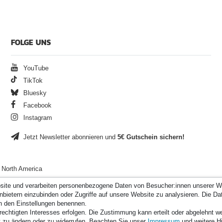
FOLGE UNS
YouTube
TikTok
Bluesky
Facebook
Instagram
Jetzt Newsletter abonnieren und
5€ Gutschein sichern!
North America
site und verarbeiten personenbezogene Daten von Besucher:innen unserer We
bietern einzubinden oder Zugriffe auf unsere Website zu analysieren. Die Dat
 in den Einstellungen benennen.
rechtigten Interesses erfolgen. Die Zustimmung kann erteilt oder abgelehnt 
mit
14.000
Bewertungen
|
Bewertungsgrundlage des Anbieters: 3 Verkaufs- un
kt zu ändern oder zu widerrufen. Beachten Sie unser
Impressum
und weitere H