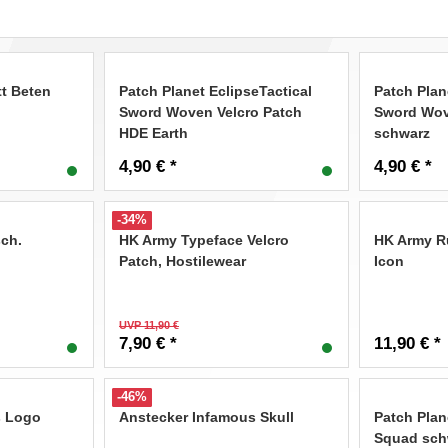
tt Beten
Patch Planet EclipseTactical
Patch Plan
Sword Woven Velcro Patch
Sword Wov
HDE Earth
schwarz
4,90 € *
4,90 € *
-34%
sch.
HK Army Typeface Velcro
HK Army Ru
Patch, Hostilewear
Icon
UVP 11,90 €
7,90 € *
11,90 € *
-46%
s Logo
Anstecker Infamous Skull
Patch Plan
Squad sch