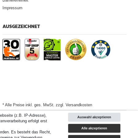
Barrierefreiheit
Impressum
AUSGEZEICHNET
* Alle Preise inkl. ges. MwSt. zzgl. Versandkosten
bseite (z.B. IP-Adresse),
Auswahl akzeptieren
Versand
enverarbeitung erfolgt erst
Alle akzeptieren
werden. Es besteht das Recht,
d 3 Bewertungsplattformen
|
TOP 10%
EKomi
|
22
Jahre Erfahrung
inweise zur Verwendung