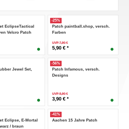
-25%
et EclipseTactical
Patch paintball.shop, versch.
en Velcro Patch
Farben
UVP 7,90 €
5,90 € *
-56%
bber Jewel Set,
Patch Infamous, versch.
Designs
UVP 8,90 €
3,90 € *
-41%
et Eclipse, E-Mortal
Aachen 15 Jahre Patch
warz / braun