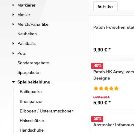
Markierer
Filter
Maske
Merch/Fanartikel
Patch Forschen sta
Neuheiten
Paintballs
9,90 € *
Pots
Sonderangebote
-40%
Patch HK Army, ver
Sparpakete
Designs
Spielbekleidung
Battlepacks
UVP 9,90 €
Brustpanzer
5,90 € *
Ellbogen / Unterarmschoner
-50%
Halsschützer
Anstecker Infamou
Handschuhe