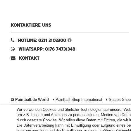
KONTAKTIERE UNS
HOTLINE: 0211 2102300
WHATSAPP: 0176 74731348
KONTAKT
Paintball.de World
Paintball Shop International
Spares Shop 
Wir verwenden Cookies und ähnliche Technologien auf unserer Web
Zahlungsarten
um z.B. Inhalte und Anzeigen zu personalisieren, Medien von Drittan
durch gesetzte Cookies. Wir teilen diese Daten mit Dritten, die wir
Die Datenverarbeitung kann mit Einwilligung oder aufgrund eines be
Durchschnittliche Bewertung von
paintball.de
bei Trustami:
nicht einzuwilligen und die Einwilligung zu einem späteren Zeitpun