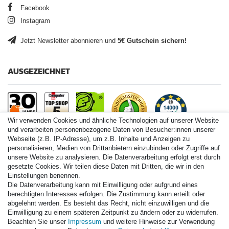
Facebook
Instagram
Jetzt Newsletter abonnieren und
5€ Gutschein sichern!
AUSGEZEICHNET
Wir verwenden Cookies und ähnliche Technologien auf unserer Website
und verarbeiten personenbezogene Daten von Besucher:innen unserer
Webseite (z.B. IP-Adresse), um z.B. Inhalte und Anzeigen zu
personalisieren, Medien von Drittanbietern einzubinden oder Zugriffe auf
Paintball.de World
unsere Website zu analysieren. Die Datenverarbeitung erfolgt erst durch
Paintball Shop International
gesetzte Cookies. Wir teilen diese Daten mit Dritten, die wir in den
Spares Shop North America
Einstellungen benennen.
Die Datenverarbeitung kann mit Einwilligung oder aufgrund eines
* Alle Preise inkl. ges. MwSt. zzgl. Versandkosten
berechtigten Interesses erfolgen. Die Zustimmung kann erteilt oder
abgelehnt werden. Es besteht das Recht, nicht einzuwilligen und die
Einwilligung zu einem späteren Zeitpunkt zu ändern oder zu widerrufen.
Zahlungsarten
Beachten Sie unser
Impressum
und weitere Hinweise zur Verwendung