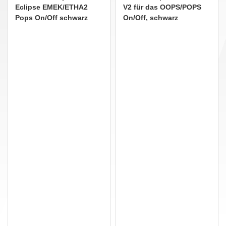
Eclipse EMEK/ETHA2
V2 für das OOPS/POPS
Pops On/Off schwarz
On/Off, schwarz