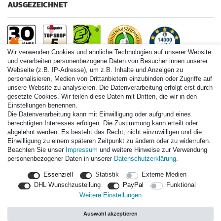
AUSGEZEICHNET
Wir verwenden Cookies und ähnliche Technologien auf unserer Website
und verarbeiten personenbezogene Daten von Besucher:innen unserer
Webseite (z.B. IP-Adresse), um z.B. Inhalte und Anzeigen zu
personalisieren, Medien von Drittanbietern einzubinden oder Zugriffe auf
Paintball.de World
unsere Website zu analysieren. Die Datenverarbeitung erfolgt erst durch
Paintball Shop International
gesetzte Cookies. Wir teilen diese Daten mit Dritten, die wir in den
Spares Shop North America
Einstellungen benennen.
Die Datenverarbeitung kann mit Einwilligung oder aufgrund eines
* Alle Preise inkl. ges. MwSt. zzgl. Versandkosten
berechtigten Interesses erfolgen. Die Zustimmung kann erteilt oder
abgelehnt werden. Es besteht das Recht, nicht einzuwilligen und die
Einwilligung zu einem späteren Zeitpunkt zu ändern oder zu widerrufen.
Zahlungsarten
Beachten Sie unser
Impressum
und weitere Hinweise zur Verwendung
personenbezogener Daten in unserer
Daten­schutz­erklärung
.
Versand
Essenziell
Statistik
Externe Medien
Durchschnittliche Bewertung von
paintball.de
bei Trustami:
mit
DHL Wunschzustellung
PayPal
Funktional
14.000
Bewertungen
Weitere Einstellungen
|
Bewertungsgrundlage des Anbieters: 3 Verkaufs- und 3
Bewertungsplattformen
Auswahl akzeptieren
|
TOP 10%
EKomi
|
22
Jahre Erfahrung
|
11.615
Follower(s)