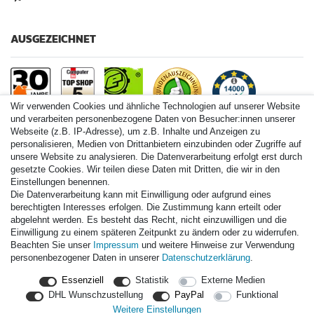
AUSGEZEICHNET
Wir verwenden Cookies und ähnliche Technologien auf unserer Website
und verarbeiten personenbezogene Daten von Besucher:innen unserer
Webseite (z.B. IP-Adresse), um z.B. Inhalte und Anzeigen zu
personalisieren, Medien von Drittanbietern einzubinden oder Zugriffe auf
Paintball.de World
unsere Website zu analysieren. Die Datenverarbeitung erfolgt erst durch
Paintball Shop International
gesetzte Cookies. Wir teilen diese Daten mit Dritten, die wir in den
Spares Shop North America
Einstellungen benennen.
Die Datenverarbeitung kann mit Einwilligung oder aufgrund eines
* Alle Preise inkl. ges. MwSt. zzgl. Versandkosten
berechtigten Interesses erfolgen. Die Zustimmung kann erteilt oder
abgelehnt werden. Es besteht das Recht, nicht einzuwilligen und die
Einwilligung zu einem späteren Zeitpunkt zu ändern oder zu widerrufen.
Zahlungsarten
Beachten Sie unser
Impressum
und weitere Hinweise zur Verwendung
personenbezogener Daten in unserer
Daten­schutz­erklärung
.
Versand
Essenziell
Statistik
Externe Medien
Durchschnittliche Bewertung von
paintball.de
bei Trustami:
mit
DHL Wunschzustellung
PayPal
Funktional
14.000
Bewertungen
Weitere Einstellungen