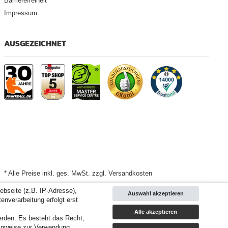
Barrierefreiheit
Impressum
AUSGEZEICHNET
* Alle Preise inkl. ges. MwSt. zzgl. Versandkosten
bseite (z.B. IP-Adresse),
Auswahl akzeptieren
Versand
enverarbeitung erfolgt erst
Alle akzeptieren
werden. Es besteht das Recht,
d 3 Bewertungsplattformen
|
TOP 10%
EKomi
|
22
Jahre Erfahrung
inweise zur Verwendung