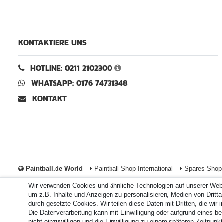
KONTAKTIERE UNS
HOTLINE: 0211 2102300
WHATSAPP: 0176 74731348
KONTAKT
Paintball.de World
Paintball Shop International
Spares Shop 
Wir verwenden Cookies und ähnliche Technologien auf unserer Web
Zahlungsarten
um z.B. Inhalte und Anzeigen zu personalisieren, Medien von Drittan
durch gesetzte Cookies. Wir teilen diese Daten mit Dritten, die wir
Die Datenverarbeitung kann mit Einwilligung oder aufgrund eines be
Durchschnittliche Bewertung von
paintball.de
bei Trustami:
nicht einzuwilligen und die Einwilligung zu einem späteren Zeitpun