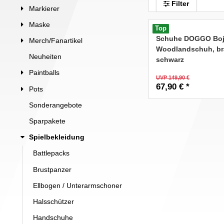
Filter
Markierer
Maske
Top
Schuhe DOGGO Bo
Merch/Fanartikel
Woodlandschuh, br
Neuheiten
schwarz
Paintballs
UVP 149,90 €
67,90 € *
Pots
Sonderangebote
Sparpakete
Spielbekleidung
Battlepacks
Brustpanzer
Ellbogen / Unterarmschoner
Halsschützer
Handschuhe