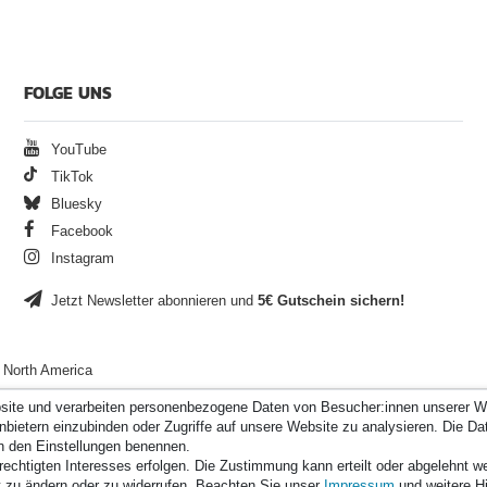
FOLGE UNS
YouTube
TikTok
Bluesky
Facebook
Instagram
Jetzt Newsletter abonnieren und
5€ Gutschein sichern!
North America
site und verarbeiten personenbezogene Daten von Besucher:innen unserer We
bietern einzubinden oder Zugriffe auf unsere Website zu analysieren. Die Dat
 in den Einstellungen benennen.
rechtigten Interesses erfolgen. Die Zustimmung kann erteilt oder abgelehnt 
mit
14.000
Bewertungen
|
Bewertungsgrundlage des Anbieters: 3 Verkaufs- un
kt zu ändern oder zu widerrufen. Beachten Sie unser
Impressum
und weitere H