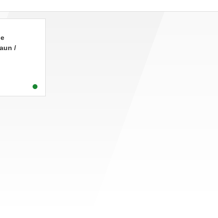
je
aun /