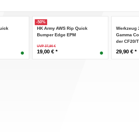
-50%
uick
HK Army AWS Rip Quick
Werkzeug 
Bumper Edge EPM
Gamma Cor
der CF20/
UVP 37,90 €
19,00 € *
29,90 € *