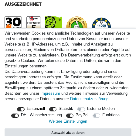
AUSGEZEICHNET
Wir verwenden Cookies und ähnliche Technologien auf unserer Website
und verarbeiten personenbezogene Daten von Besucher:innen unserer
Webseite (z.B. IP-Adresse), um z.B. Inhalte und Anzeigen zu
personalisieren, Medien von Drittanbietern einzubinden oder Zugriffe auf
Paintball.de World
unsere Website zu analysieren. Die Datenverarbeitung erfolgt erst durch
Paintball Shop International
gesetzte Cookies. Wir teilen diese Daten mit Dritten, die wir in den
Spares Shop North America
Einstellungen benennen.
Die Datenverarbeitung kann mit Einwilligung oder aufgrund eines
* Alle Preise inkl. ges. MwSt. zzgl. Versandkosten
berechtigten Interesses erfolgen. Die Zustimmung kann erteilt oder
abgelehnt werden. Es besteht das Recht, nicht einzuwilligen und die
Zahlungsarten
Einwilligung zu einem späteren Zeitpunkt zu ändern oder zu widerrufen.
Beachten Sie unser
Impressum
und weitere Hinweise zur Verwendung
personenbezogener Daten in unserer
Daten­schutz­erklärung
.
Versand
Essenziell
Statistik
Externe Medien
Durchschnittliche Bewertung von
paintball.de
bei Trustami:
mit
DHL Wunschzustellung
PayPal
Funktional
14.000
Bewertungen
Weitere Einstellungen
|
Bewertungsgrundlage des Anbieters: 3 Verkaufs- und 3
Bewertungsplattformen
Auswahl akzeptieren
|
TOP 10%
EKomi
|
22
Jahre Erfahrung
|
11.615
Follower(s)