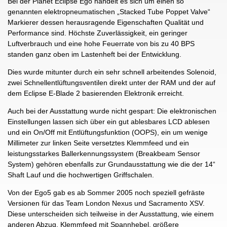
Bei der Planet Eclipse Ego handelt es sich um einen so
genannten elektropneumatischen „Stacked Tube Poppet Valve“
Markierer dessen herausragende Eigenschaften Qualität und
Performance sind. Höchste Zuverlässigkeit, ein geringer
Luftverbrauch und eine hohe Feuerrate von bis zu 40 BPS
standen ganz oben im Lastenheft bei der Entwicklung.
Dies wurde mitunter durch ein sehr schnell arbeitendes Solenoid,
zwei Schnellentlüftungsventilen direkt unter der RAM und der auf
dem Eclipse E-Blade 2 basierenden Elektronik erreicht.
Auch bei der Ausstattung wurde nicht gespart: Die elektronischen
Einstellungen lassen sich über ein gut ablesbares LCD ablesen
und ein On/Off mit Entlüftungsfunktion (OOPS), ein um wenige
Millimeter zur linken Seite versetztes Klemmfeed und ein
leistungsstarkes Ballerkennungssystem (Breakbeam Sensor
System) gehören ebenfalls zur Grundausstattung wie die der 14“
Shaft Lauf und die hochwertigen Griffschalen.
Von der Ego5 gab es ab Sommer 2005 noch speziell gefräste
Versionen für das Team London Nexus und Sacramento XSV.
Diese unterscheiden sich teilweise in der Ausstattung, wie einem
anderen Abzug, Klemmfeed mit Spannhebel, größere