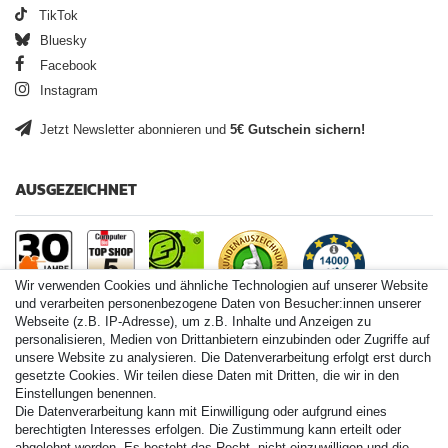
TikTok
Bluesky
Facebook
Instagram
Jetzt Newsletter abonnieren und
5€ Gutschein sichern!
AUSGEZEICHNET
Wir verwenden Cookies und ähnliche Technologien auf unserer Website
und verarbeiten personenbezogene Daten von Besucher:innen unserer
Webseite (z.B. IP-Adresse), um z.B. Inhalte und Anzeigen zu
personalisieren, Medien von Drittanbietern einzubinden oder Zugriffe auf
Paintball.de World
unsere Website zu analysieren. Die Datenverarbeitung erfolgt erst durch
Paintball Shop International
gesetzte Cookies. Wir teilen diese Daten mit Dritten, die wir in den
Spares Shop North America
Einstellungen benennen.
Die Datenverarbeitung kann mit Einwilligung oder aufgrund eines
* Alle Preise inkl. ges. MwSt. zzgl. Versandkosten
berechtigten Interesses erfolgen. Die Zustimmung kann erteilt oder