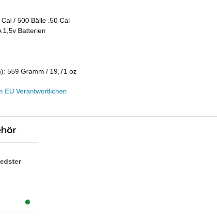
 Cal / 500 Bälle .50 Cal
 1,5v Batterien
n): 559 Gramm / 19,71 oz
m EU Verantwortlichen
ehör
edster