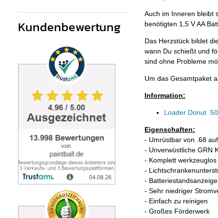
Auch im Inneren bleibt 
Kundenbewertung
benötigten 1,5 V AA Bat
Das Herzstück bildet di
wann Du schießt und för
sind ohne Probleme mög
Um das Gesamtpaket ab
Information:
Loader Donut .50 
Eigenschaften:
- Umrüstbar von .68 auf
- Unverwüstliche GRN K
- Komplett werkzeuglos
- Lichtschrankenunterst
- Batteriestandsanzeige
- Sehr niedriger Strom
- Einfach zu reinigen
- Großes Förderwerk