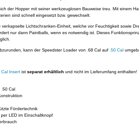
sich der Hopper mit seiner werkzeuglosen Bauweise treu. Mit einem Han
terien sind schnell eingesetzt bzw. gewechselt.
e verkapselte Lichtschranken-Einheit, welche vor Feuchtigkeit sowie Dre
dert nur dann Paintballs, wenn es notwendig ist. Dieses Funktionsprinz
lich.
zurunden, kann der Speedster Loader von .68 Cal auf
.50 Cal
umgeba
Cal Insert
ist
separat erhältlich
und nicht im Lieferumfang enthalten!
 .50 Cal
onstruktion
ützte Fördertechnik
 per LED im Einschaltknopf
verbrauch