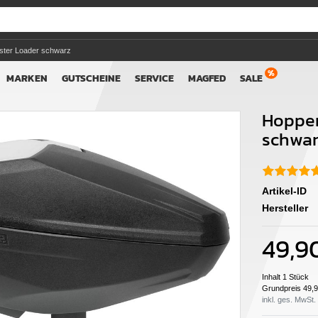
ster Loader schwarz
MARKEN
GUTSCHEINE
SERVICE
MAGFED
SALE
Hopper
schwar
Artikel-ID
Hersteller
49,9
Inhalt
1
Stück
Grundpreis
49,9
inkl. ges. MwSt.