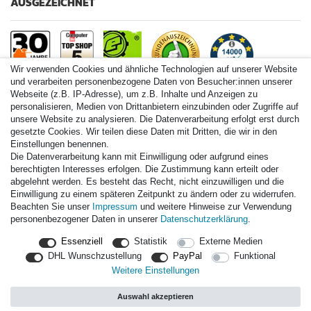
AUSGEZEICHNET
Wir verwenden Cookies und ähnliche Technologien auf unserer Website
und verarbeiten personenbezogene Daten von Besucher:innen unserer
Webseite (z.B. IP-Adresse), um z.B. Inhalte und Anzeigen zu
personalisieren, Medien von Drittanbietern einzubinden oder Zugriffe auf
Paintball.de World
unsere Website zu analysieren. Die Datenverarbeitung erfolgt erst durch
Paintball Shop International
gesetzte Cookies. Wir teilen diese Daten mit Dritten, die wir in den
Spares Shop North America
Einstellungen benennen.
Die Datenverarbeitung kann mit Einwilligung oder aufgrund eines
* Alle Preise inkl. ges. MwSt. zzgl. Versandkosten
berechtigten Interesses erfolgen. Die Zustimmung kann erteilt oder
abgelehnt werden. Es besteht das Recht, nicht einzuwilligen und die
Einwilligung zu einem späteren Zeitpunkt zu ändern oder zu widerrufen.
Zahlungsarten
Beachten Sie unser
Impressum
und weitere Hinweise zur Verwendung
personenbezogener Daten in unserer
Daten­schutz­erklärung
.
Versand
Essenziell
Statistik
Externe Medien
Durchschnittliche Bewertung von
paintball.de
bei Trustami:
mit
DHL Wunschzustellung
PayPal
Funktional
14.000
Bewertungen
Weitere Einstellungen
|
Bewertungsgrundlage des Anbieters: 3 Verkaufs- und 3
Bewertungsplattformen
Auswahl akzeptieren
|
TOP 10%
EKomi
|
22
Jahre Erfahrung
|
11.615
Follower(s)