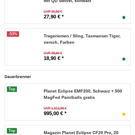
mit QD Swivel, schwarz
UVP 35,90 €
27,90 € *
-53%
Trageriemen / Sling, Tasmanian Tiger,
versch. Farben
UVP 39,90 €
18,90 € *
Dauerbrenner
Top
Planet Eclipse EMF200, Schwarz + 500
MagFed Paintballs gratis
UVP 1.013,89 €
995,00 € *
Top
Magazin Planet Eclipse CF20 Pro, 20