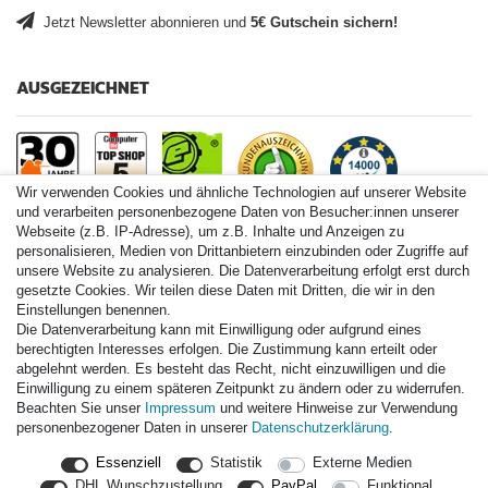
Jetzt Newsletter abonnieren und
5€ Gutschein sichern!
AUSGEZEICHNET
Wir verwenden Cookies und ähnliche Technologien auf unserer Website
und verarbeiten personenbezogene Daten von Besucher:innen unserer
Webseite (z.B. IP-Adresse), um z.B. Inhalte und Anzeigen zu
personalisieren, Medien von Drittanbietern einzubinden oder Zugriffe auf
Paintball.de World
unsere Website zu analysieren. Die Datenverarbeitung erfolgt erst durch
Paintball Shop International
gesetzte Cookies. Wir teilen diese Daten mit Dritten, die wir in den
Spares Shop North America
Einstellungen benennen.
Die Datenverarbeitung kann mit Einwilligung oder aufgrund eines
* Alle Preise inkl. ges. MwSt. zzgl. Versandkosten
berechtigten Interesses erfolgen. Die Zustimmung kann erteilt oder
abgelehnt werden. Es besteht das Recht, nicht einzuwilligen und die
Einwilligung zu einem späteren Zeitpunkt zu ändern oder zu widerrufen.
Zahlungsarten
Beachten Sie unser
Impressum
und weitere Hinweise zur Verwendung
personenbezogener Daten in unserer
Daten­schutz­erklärung
.
Versand
Essenziell
Statistik
Externe Medien
Durchschnittliche Bewertung von
paintball.de
bei Trustami:
mit
DHL Wunschzustellung
PayPal
Funktional