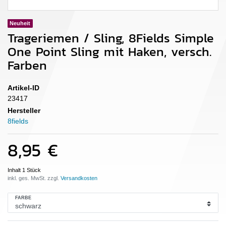
Neuheit
Trageriemen / Sling, 8Fields Simple
One Point Sling mit Haken, versch.
Farben
Artikel-ID
23417
Hersteller
8fields
8,95 €
Inhalt
1
Stück
inkl. ges. MwSt. zzgl.
FARBE