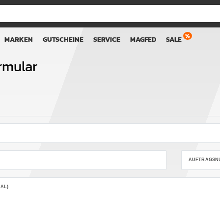
MARKEN
GUTSCHEINE
SERVICE
MAGFED
SALE
rmular
mHoneypotLabel
AUFTRAGSN
AL)