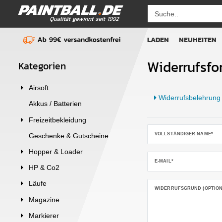
LADEN
NEUHEITEN
Widerrufsfo
Kategorien
Airsoft
Widerrufsbelehrung
Akkus / Batterien
Freizeitbekleidung
Ceres::Template.mailFor
VOLLSTÄNDIGER NAME*
Geschenke & Gutscheine
Hopper & Loader
E-MAIL*
HP & Co2
Läufe
WIDERRUFSGRUND (OPTION
Magazine
Markierer