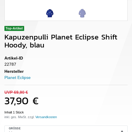
Top-Artikel
Kapuzenpulli Planet Eclipse Shift
Hoody, blau
Artikel-ID
22787
Hersteller
Planet Eclipse
UVP 69,90 €
37,90 €
Inhalt
1
Stück
inkl. ges. MwSt. zzgl.
GRÖSSE