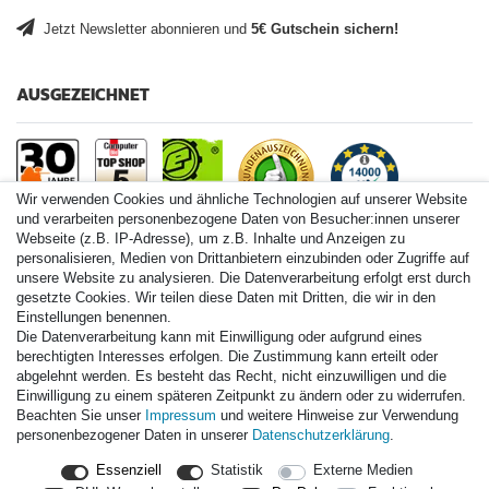
Jetzt Newsletter abonnieren und
5€ Gutschein sichern!
AUSGEZEICHNET
Wir verwenden Cookies und ähnliche Technologien auf unserer Website
und verarbeiten personenbezogene Daten von Besucher:innen unserer
Webseite (z.B. IP-Adresse), um z.B. Inhalte und Anzeigen zu
personalisieren, Medien von Drittanbietern einzubinden oder Zugriffe auf
Paintball.de World
unsere Website zu analysieren. Die Datenverarbeitung erfolgt erst durch
Paintball Shop International
gesetzte Cookies. Wir teilen diese Daten mit Dritten, die wir in den
Spares Shop North America
Einstellungen benennen.
Die Datenverarbeitung kann mit Einwilligung oder aufgrund eines
* Alle Preise inkl. ges. MwSt. zzgl. Versandkosten
berechtigten Interesses erfolgen. Die Zustimmung kann erteilt oder
abgelehnt werden. Es besteht das Recht, nicht einzuwilligen und die
Einwilligung zu einem späteren Zeitpunkt zu ändern oder zu widerrufen.
Zahlungsarten
Beachten Sie unser
Impressum
und weitere Hinweise zur Verwendung
personenbezogener Daten in unserer
Daten­schutz­erklärung
.
Versand
Essenziell
Statistik
Externe Medien
Durchschnittliche Bewertung von
paintball.de
bei Trustami:
mit