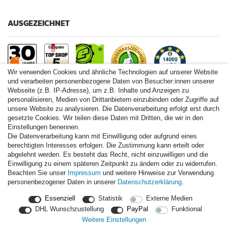
AUSGEZEICHNET
Wir verwenden Cookies und ähnliche Technologien auf unserer Website
und verarbeiten personenbezogene Daten von Besucher:innen unserer
Webseite (z.B. IP-Adresse), um z.B. Inhalte und Anzeigen zu
personalisieren, Medien von Drittanbietern einzubinden oder Zugriffe auf
Paintball.de World
unsere Website zu analysieren. Die Datenverarbeitung erfolgt erst durch
Paintball Shop International
gesetzte Cookies. Wir teilen diese Daten mit Dritten, die wir in den
Spares Shop North America
Einstellungen benennen.
Die Datenverarbeitung kann mit Einwilligung oder aufgrund eines
* Alle Preise inkl. ges. MwSt. zzgl. Versandkosten
berechtigten Interesses erfolgen. Die Zustimmung kann erteilt oder
abgelehnt werden. Es besteht das Recht, nicht einzuwilligen und die
Zahlungsarten
Einwilligung zu einem späteren Zeitpunkt zu ändern oder zu widerrufen.
Beachten Sie unser
Impressum
und weitere Hinweise zur Verwendung
personenbezogener Daten in unserer
Daten­schutz­erklärung
.
Versand
Essenziell
Statistik
Externe Medien
Durchschnittliche Bewertung von
paintball.de
bei Trustami:
mit
DHL Wunschzustellung
PayPal
Funktional
14.000
Bewertungen
Weitere Einstellungen
|
Bewertungsgrundlage des Anbieters: 3 Verkaufs- und 3