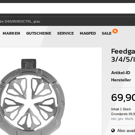
re 3/4/5/IR/IR2/CTRL, grau
MARKEN
GUTSCHEINE
SERVICE
MAGFED
SALE
Feedga
3/4/5/
Artikel-ID
Hersteller
69,9
Inhalt
1
Stück
Grundpreis
69,9
inkl. ges. MwSt.
Also avail