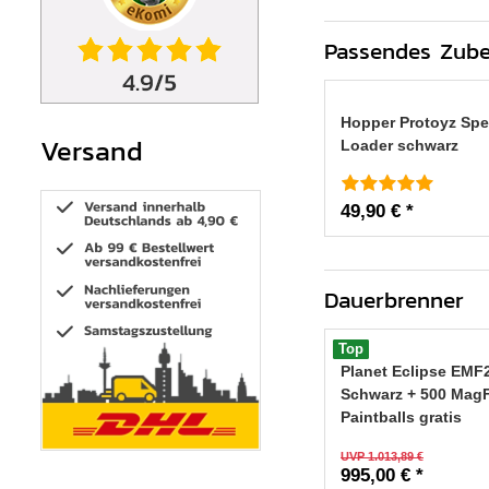
Passendes Zub
Hopper Protoyz Spe
Versand
Loader schwarz
49,90 € *
Dauerbrenner
Top
Planet Eclipse EMF
Schwarz + 500 Mag
Paintballs gratis
UVP 1.013,89 €
995,00 € *