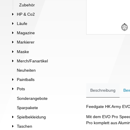
Zubehör
HP & Co2
Läufe
Magazine
Markierer
Maske
Merch/Fanartikel
Neuheiten
Paintballs
Pots
Beschreibung
Bew
Sonderangebote
Feedgate HK Army EVO 
Sparpakete
Mit dem EVO Pro Speedf
Spielbekleidung
Pro komplett aus Alumin
Taschen