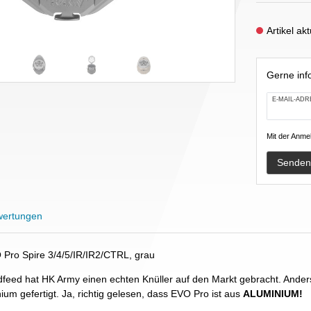
Artikel ak
Gerne info
E-MAIL-ADR
Mit der Anmel
Senden
ertungen
Pro Spire 3/4/5/IR/IR2/CTRL, grau
eed hat HK Army einen echten Knüller auf den Markt gebracht. Ander
ium gefertigt. Ja, richtig gelesen, dass EVO Pro ist aus
ALUMINIUM!