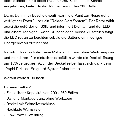
oben schieben und bietet Platz für 260 Bälle. Ist die Schale
eingefahren, bietet Dir der R2 die gewohnten 200 Bälle.
Damit Du immer Bescheid weißt wann die Paint zur Neige geht,
verfügt der Rotor2 über ein "Reload Alert System". Der Rotor zählt
quasi die geförderten Bälle und informiert Dich anhand der LED
und einem Tonsignal, wann Du nachladen musst. Zusätzlich fängt
die LED rot an zu leuchten sobald die Batterie ein niedriges
Energieniveau erreicht hat.
Natürlich lässt sich der neue Rotor auch ganz ohne Werkzeug de-
und montieren. Für einfacheres befüllen wurde die Deckelöffnung
um 15% vergrößert. Auch der Deckel selber lässt sich dank dem
"Rapid Release Safguard System" abnehmen.
Worauf wartest Du noch?
Eigenschaften:
- Einstellbare Kapazität von 200 - 260 Bällen
- De- und Montage ganz ohne Werkzeug
- Deckel mit Schnellverschluss
- Nachlade Warnsystem
- "Low Power" Warnung