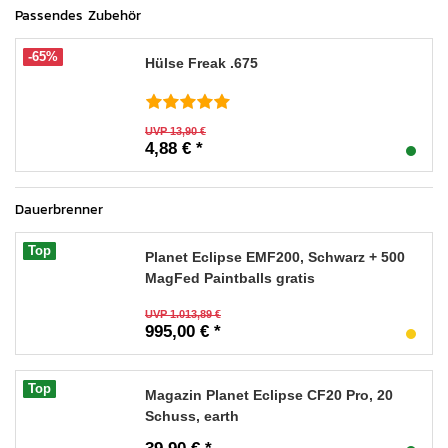
Passendes Zubehör
-65%
Hülse Freak .675
UVP 13,90 €
4,88 € *
Dauerbrenner
Top
Planet Eclipse EMF200, Schwarz + 500
MagFed Paintballs gratis
UVP 1.013,89 €
995,00 € *
Top
Magazin Planet Eclipse CF20 Pro, 20
Schuss, earth