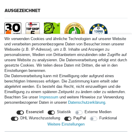
AUSGEZEICHNET
Wir verwenden Cookies und ähnliche Technologien auf unserer Website
und verarbeiten personenbezogene Daten von Besucher:innen unserer
Webseite (z.B. IP-Adresse), um z.B. Inhalte und Anzeigen zu
personalisieren, Medien von Drittanbietern einzubinden oder Zugriffe auf
Paintball.de World
unsere Website zu analysieren. Die Datenverarbeitung erfolgt erst durch
Paintball Shop International
gesetzte Cookies. Wir teilen diese Daten mit Dritten, die wir in den
Spares Shop North America
Einstellungen benennen.
Die Datenverarbeitung kann mit Einwilligung oder aufgrund eines
* Alle Preise inkl. ges. MwSt. zzgl. Versandkosten
berechtigten Interesses erfolgen. Die Zustimmung kann erteilt oder
abgelehnt werden. Es besteht das Recht, nicht einzuwilligen und die
Einwilligung zu einem späteren Zeitpunkt zu ändern oder zu widerrufen.
Zahlungsarten
Beachten Sie unser
Impressum
und weitere Hinweise zur Verwendung
personenbezogener Daten in unserer
Daten­schutz­erklärung
.
Versand
Essenziell
Statistik
Externe Medien
Durchschnittliche Bewertung von
paintball.de
bei Trustami:
mit
DHL Wunschzustellung
PayPal
Funktional
13.998
Bewertungen
Weitere Einstellungen
|
Bewertungsgrundlage des Anbieters: 3 Verkaufs- und 3
Bewertungsplattformen