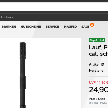
cal, schwarz
MARKEN
GUTSCHEINE
SERVICE
MAGFED
SALE
Top-Artikel
Lauf, P
cal, s
Artikel-ID
Hersteller
UVP 44,90 
24,9
Inhalt
1
Stück
inkl. ges. MwSt.