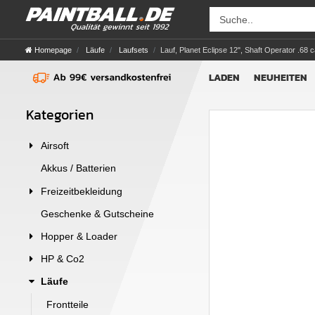
Homepage
Läufe
Laufsets
Lauf, Planet Eclipse 12", Shaft Operator .68 
LADEN
NEUHEITEN
Kategorien
Airsoft
Akkus / Batterien
Freizeitbekleidung
Geschenke & Gutscheine
Hopper & Loader
HP & Co2
Läufe
Frontteile