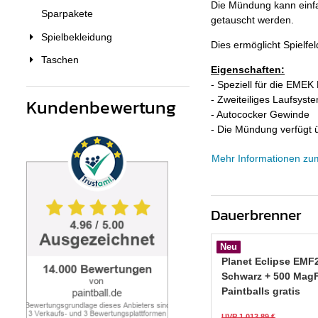
Die Mündung kann einf
Sparpakete
getauscht werden.
Spielbekleidung
Dies ermöglicht Spielf
Taschen
Eigenschaften:
- Speziell für die EMEK 
- Zweiteiliges Laufsyst
Kundenbewertung
- Autococker Gewinde
- Die Mündung verfügt 
Mehr Informationen zu
Dauerbrenner
Neu
Planet Eclipse EMF
Schwarz + 500 Mag
Paintballs gratis
UVP 1.013,89 €