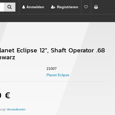
Anmelden
Registrieren
lanet Eclipse 12", Shaft Operator .68
chwarz
21007
Planet Eclipse
€
0 €
 zzgl.