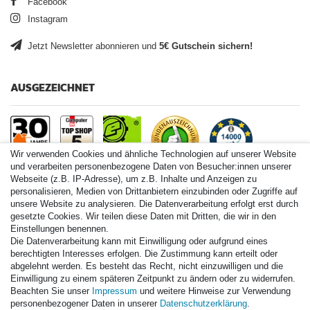
Facebook
Instagram
Jetzt Newsletter abonnieren und
5€ Gutschein sichern!
AUSGEZEICHNET
Wir verwenden Cookies und ähnliche Technologien auf unserer Website
und verarbeiten personenbezogene Daten von Besucher:innen unserer
Webseite (z.B. IP-Adresse), um z.B. Inhalte und Anzeigen zu
personalisieren, Medien von Drittanbietern einzubinden oder Zugriffe auf
Paintball.de World
unsere Website zu analysieren. Die Datenverarbeitung erfolgt erst durch
Paintball Shop International
gesetzte Cookies. Wir teilen diese Daten mit Dritten, die wir in den
Spares Shop North America
Einstellungen benennen.
Die Datenverarbeitung kann mit Einwilligung oder aufgrund eines
* Alle Preise inkl. ges. MwSt. zzgl. Versandkosten
berechtigten Interesses erfolgen. Die Zustimmung kann erteilt oder
abgelehnt werden. Es besteht das Recht, nicht einzuwilligen und die
Einwilligung zu einem späteren Zeitpunkt zu ändern oder zu widerrufen.
Zahlungsarten
Beachten Sie unser
Impressum
und weitere Hinweise zur Verwendung
personenbezogener Daten in unserer
Daten­schutz­erklärung
.
Versand