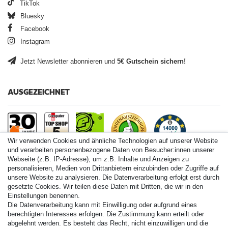
TikTok
Bluesky
Facebook
Instagram
Jetzt Newsletter abonnieren und
5€ Gutschein sichern!
AUSGEZEICHNET
Wir verwenden Cookies und ähnliche Technologien auf unserer Website
und verarbeiten personenbezogene Daten von Besucher:innen unserer
Webseite (z.B. IP-Adresse), um z.B. Inhalte und Anzeigen zu
personalisieren, Medien von Drittanbietern einzubinden oder Zugriffe auf
Paintball.de World
unsere Website zu analysieren. Die Datenverarbeitung erfolgt erst durch
Paintball Shop International
gesetzte Cookies. Wir teilen diese Daten mit Dritten, die wir in den
Spares Shop North America
Einstellungen benennen.
Die Datenverarbeitung kann mit Einwilligung oder aufgrund eines
* Alle Preise inkl. ges. MwSt. zzgl. Versandkosten
berechtigten Interesses erfolgen. Die Zustimmung kann erteilt oder
abgelehnt werden. Es besteht das Recht, nicht einzuwilligen und die