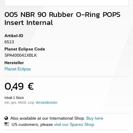
005 NBR 90 Rubber O-Ring POPS
Insert Internal
Artikel-ID
6513
Planet Eclipse Code
SPA400041XBLK
Hersteller
Planet Eclipse
0,49 €
Inhalt
1
Stück
inkl. ges. MwSt. zzgl.
Also available at our International Shop.
Buy here
US customers, please
visit our Spares Shop