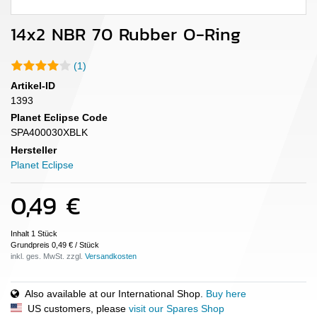
14x2 NBR 70 Rubber O-Ring
(1)
Artikel-ID
1393
Planet Eclipse Code
SPA400030XBLK
Hersteller
Planet Eclipse
0,49 €
Inhalt
1
Stück
Grundpreis
0,49 € / Stück
inkl. ges. MwSt. zzgl.
Also available at our International Shop.
Buy here
US customers, please
visit our Spares Shop