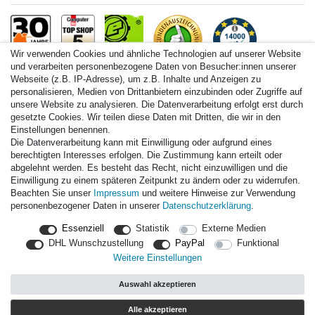
Wir verwenden Cookies und ähnliche Technologien auf unserer Website
und verarbeiten personenbezogene Daten von Besucher:innen unserer
Webseite (z.B. IP-Adresse), um z.B. Inhalte und Anzeigen zu
personalisieren, Medien von Drittanbietern einzubinden oder Zugriffe auf
Paintball.de World
unsere Website zu analysieren. Die Datenverarbeitung erfolgt erst durch
Paintball Shop International
gesetzte Cookies. Wir teilen diese Daten mit Dritten, die wir in den
Spares Shop North America
Einstellungen benennen.
Die Datenverarbeitung kann mit Einwilligung oder aufgrund eines
* Alle Preise inkl. ges. MwSt. zzgl. Versandkosten
berechtigten Interesses erfolgen. Die Zustimmung kann erteilt oder
abgelehnt werden. Es besteht das Recht, nicht einzuwilligen und die
Einwilligung zu einem späteren Zeitpunkt zu ändern oder zu widerrufen.
Zahlungsarten
Beachten Sie unser
Impressum
und weitere Hinweise zur Verwendung
personenbezogener Daten in unserer
Daten­schutz­erklärung
.
Versand
Essenziell
Statistik
Externe Medien
Durchschnittliche Bewertung von
paintball.de
bei Trustami:
mit
DHL Wunschzustellung
PayPal
Funktional
14.000
Bewertungen
Weitere Einstellungen
|
Bewertungsgrundlage des Anbieters: 3 Verkaufs- und 3
Bewertungsplattformen
Auswahl akzeptieren
|
TOP 10%
EKomi
|
22
Jahre Erfahrung
|
11.615
Follower(s)
Alle akzeptieren