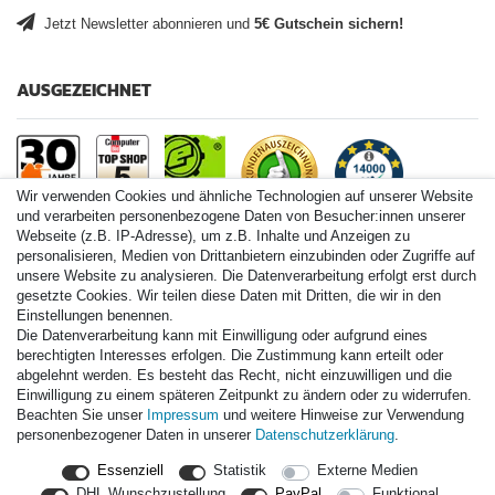
Jetzt Newsletter abonnieren und
5€ Gutschein sichern!
AUSGEZEICHNET
Wir verwenden Cookies und ähnliche Technologien auf unserer Website
und verarbeiten personenbezogene Daten von Besucher:innen unserer
Webseite (z.B. IP-Adresse), um z.B. Inhalte und Anzeigen zu
personalisieren, Medien von Drittanbietern einzubinden oder Zugriffe auf
Paintball.de World
unsere Website zu analysieren. Die Datenverarbeitung erfolgt erst durch
Paintball Shop International
gesetzte Cookies. Wir teilen diese Daten mit Dritten, die wir in den
Spares Shop North America
Einstellungen benennen.
Die Datenverarbeitung kann mit Einwilligung oder aufgrund eines
* Alle Preise inkl. ges. MwSt. zzgl. Versandkosten
berechtigten Interesses erfolgen. Die Zustimmung kann erteilt oder
abgelehnt werden. Es besteht das Recht, nicht einzuwilligen und die
Zahlungsarten
Einwilligung zu einem späteren Zeitpunkt zu ändern oder zu widerrufen.
Beachten Sie unser
Impressum
und weitere Hinweise zur Verwendung
personenbezogener Daten in unserer
Daten­schutz­erklärung
.
Versand
Essenziell
Statistik
Externe Medien
Durchschnittliche Bewertung von
paintball.de
bei Trustami:
mit
DHL Wunschzustellung
PayPal
Funktional