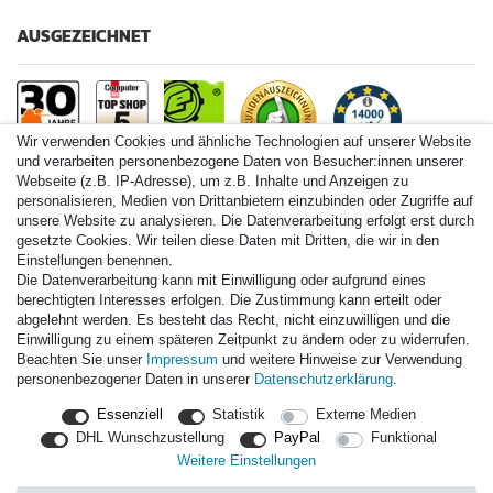
AUSGEZEICHNET
Wir verwenden Cookies und ähnliche Technologien auf unserer Website
und verarbeiten personenbezogene Daten von Besucher:innen unserer
Webseite (z.B. IP-Adresse), um z.B. Inhalte und Anzeigen zu
personalisieren, Medien von Drittanbietern einzubinden oder Zugriffe auf
Paintball.de World
unsere Website zu analysieren. Die Datenverarbeitung erfolgt erst durch
Paintball Shop International
gesetzte Cookies. Wir teilen diese Daten mit Dritten, die wir in den
Spares Shop North America
Einstellungen benennen.
Die Datenverarbeitung kann mit Einwilligung oder aufgrund eines
* Alle Preise inkl. ges. MwSt. zzgl. Versandkosten
berechtigten Interesses erfolgen. Die Zustimmung kann erteilt oder
abgelehnt werden. Es besteht das Recht, nicht einzuwilligen und die
Einwilligung zu einem späteren Zeitpunkt zu ändern oder zu widerrufen.
Zahlungsarten
Beachten Sie unser
Impressum
und weitere Hinweise zur Verwendung
personenbezogener Daten in unserer
Daten­schutz­erklärung
.
Versand
Essenziell
Statistik
Externe Medien
Durchschnittliche Bewertung von
paintball.de
bei Trustami:
mit
DHL Wunschzustellung
PayPal
Funktional
14.000
Bewertungen
Weitere Einstellungen
|
Bewertungsgrundlage des Anbieters: 3 Verkaufs- und 3
Bewertungsplattformen