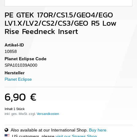
PE GTEK 170R/CS1.5/GEO4/EGO
LV1.X/LV2/CS2/CS3/GEO R5 Low
Rise Feedneck Insert
Artikel-ID
10858
Planet Eclipse Code
SPA101039A000
Hersteller
Planet Eclipse
6,90 €
Inhalt
1
Stück
inkl. ges. MwSt. zzgl.
Also available at our International Shop.
Buy here
US customers, please
visit our Spares Shop