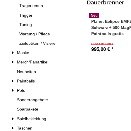
Dauerbrenner
Trageriemen
Trigger
Neu
Planet Eclipse EMF
Tuning
Schwarz + 500 Mag
Paintballs gratis
Wartung / Pflege
Zieloptiken / Visiere
UVP 1.013,89 €
995,00 € *
Maske
Merch/Fanartikel
Neuheiten
Paintballs
Pots
Sonderangebote
Sparpakete
Spielbekleidung
Taschen