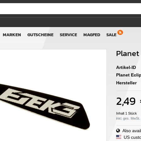
MARKEN
GUTSCHEINE
SERVICE
MAGFED
SALE
Planet
Artikel-ID
Planet Ecl
Hersteller
2,49
Inhalt
1
Stück
inkl. ges. MwSt.
Also avail
US custo