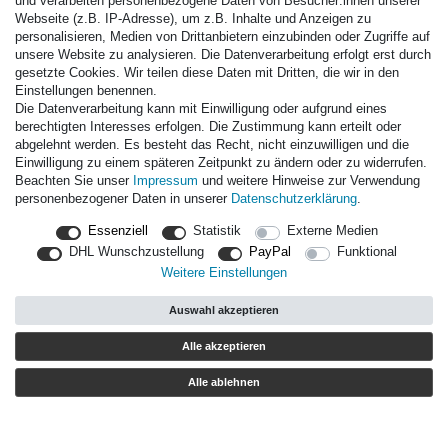
und verarbeiten personenbezogene Daten von Besucher:innen unserer
Webseite (z.B. IP-Adresse), um z.B. Inhalte und Anzeigen zu
personalisieren, Medien von Drittanbietern einzubinden oder Zugriffe auf
AUSGEZEICHNET
unsere Website zu analysieren. Die Datenverarbeitung erfolgt erst durch
gesetzte Cookies. Wir teilen diese Daten mit Dritten, die wir in den
Einstellungen benennen.
Die Datenverarbeitung kann mit Einwilligung oder aufgrund eines
berechtigten Interesses erfolgen. Die Zustimmung kann erteilt oder
abgelehnt werden. Es besteht das Recht, nicht einzuwilligen und die
Einwilligung zu einem späteren Zeitpunkt zu ändern oder zu widerrufen.
Beachten Sie unser
Impressum
und weitere Hinweise zur Verwendung
personenbezogener Daten in unserer
Daten­schutz­erklärung
.
Paintball.de World
Essenziell
Statistik
Externe Medien
Paintball Shop International
DHL Wunschzustellung
PayPal
Funktional
Spares Shop North America
Weitere Einstellungen
* Alle Preise inkl. ges. MwSt. zzgl. Versandkosten
Auswahl akzeptieren
Zahlungsarten
Alle akzeptieren
Versand
Alle ablehnen
Durchschnittliche Bewertung von
paintball.de
bei Trustami:
mit
14.000
Bewertungen