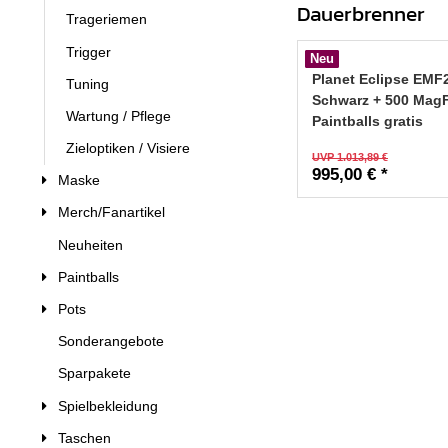
Dauerbrenner
Trageriemen
Trigger
Neu
Planet Eclipse EMF
Tuning
Schwarz + 500 Mag
Wartung / Pflege
Paintballs gratis
Zieloptiken / Visiere
UVP 1.013,89 €
995,00 € *
Maske
Merch/Fanartikel
Neuheiten
Paintballs
Pots
Sonderangebote
Sparpakete
Spielbekleidung
Taschen