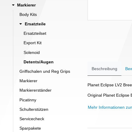
Markierer
Body Kits
Ersatzteile
Ersatzteilset
Export Kit
Solenoid
Detents/Augen
Beschreibung
Bew
Griffschalen und Reg Grips
Markierer
Planet Eclipse LV2 Br
Markiererständer
Original Planet Eclipse 
Picatinny
Mehr Informationen zu
Schulterstützen
Servicecheck
Sparpakete