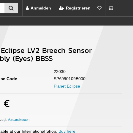
Anmelden
Registrieren
 Eclipse LV2 Breech Sensor
ly (Eyes) BBSS
22030
ipse Code
SPA990109B000
Planet Eclipse
0 €
 zzgl.
able at our International Shop.
Buy here