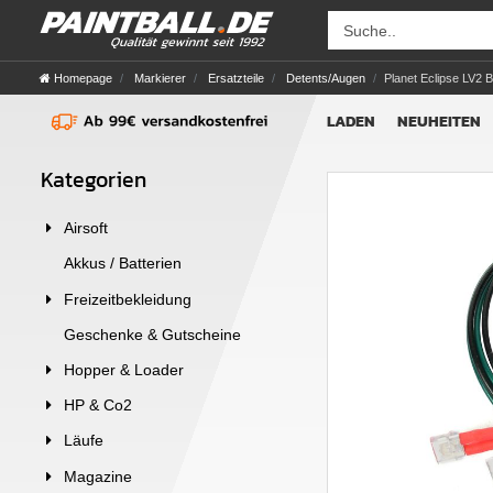
Homepage
Markierer
Ersatzteile
Detents/Augen
Planet Eclipse LV2
LADEN
NEUHEITEN
Kategorien
Airsoft
Akkus / Batterien
Freizeitbekleidung
Geschenke & Gutscheine
Hopper & Loader
HP & Co2
Läufe
Magazine