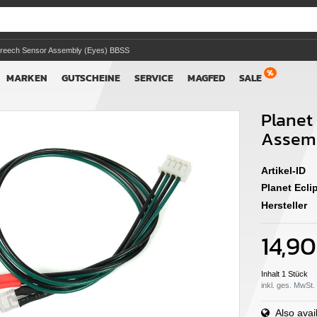
 Breech Sensor Assembly (Eyes) BBSS
MARKEN
GUTSCHEINE
SERVICE
MAGFED
SALE
Planet
Assemb
Artikel-ID
Planet Ecl
Hersteller
14,9
Inhalt
1
Stück
inkl. ges. MwSt.
Also avail