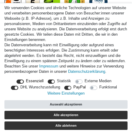
Wir verwenden Cookies und ähnliche Technologien auf unserer Website
und verarbeiten personenbezogene Daten von Besucher:innen unserer
Webseite (z.B. IP-Adresse), um z.B. Inhalte und Anzeigen zu
personalisieren, Medien von Drittanbietern einzubinden oder Zugriffe auf
Paintball.de World
unsere Website zu analysieren. Die Datenverarbeitung erfolgt erst durch
Paintball Shop International
gesetzte Cookies. Wir teilen diese Daten mit Dritten, die wir in den
Spares Shop North America
Einstellungen benennen.
Die Datenverarbeitung kann mit Einwilligung oder aufgrund eines
* Alle Preise inkl. ges. MwSt. zzgl. Versandkosten
berechtigten Interesses erfolgen. Die Zustimmung kann erteilt oder
abgelehnt werden. Es besteht das Recht, nicht einzuwilligen und die
Einwilligung zu einem späteren Zeitpunkt zu ändern oder zu widerrufen.
Zahlungsarten
Beachten Sie unser
Impressum
und weitere Hinweise zur Verwendung
personenbezogener Daten in unserer
Daten­schutz­erklärung
.
Versand
Essenziell
Statistik
Externe Medien
Durchschnittliche Bewertung von
paintball.de
bei Trustami:
mit
DHL Wunschzustellung
PayPal
Funktional
14.000
Bewertungen
Weitere Einstellungen
|
Bewertungsgrundlage des Anbieters: 3 Verkaufs- und 3
Bewertungsplattformen
Auswahl akzeptieren
|
TOP 10%
EKomi
|
22
Jahre Erfahrung
|
11.615
Follower(s)
Alle akzeptieren
Alle ablehnen