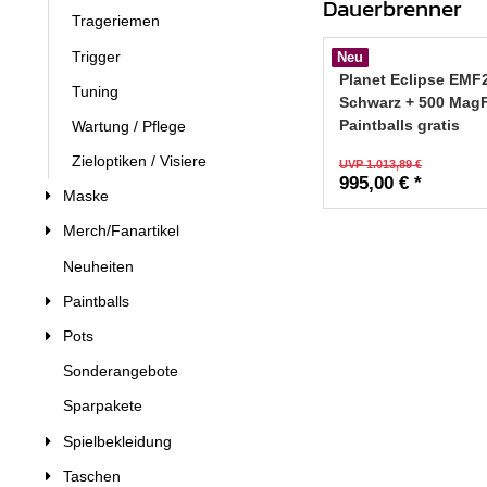
Dauerbrenner
Trageriemen
Trigger
Neu
Planet Eclipse EMF
Tuning
Schwarz + 500 Mag
Paintballs gratis
Wartung / Pflege
Zieloptiken / Visiere
UVP 1.013,89 €
995,00 € *
Maske
Merch/Fanartikel
Neuheiten
Paintballs
Pots
Sonderangebote
Sparpakete
Spielbekleidung
Taschen