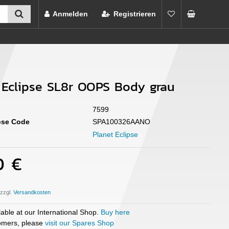
Anmelden
Registrieren
 Eclipse SL8r OOPS Body grau
7599
ipse Code
SPA100326AANO
Planet Eclipse
0 €
 zzgl.
able at our International Shop.
Buy here
mers, please
visit our Spares Shop