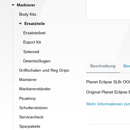
Markierer
Body Kits
Ersatzteile
Ersatzteilset
Export Kit
Solenoid
Detents/Augen
Beschreibung
Bew
Griffschalen und Reg Grips
Markierer
Planet Eclipse SL8r O
Markiererständer
Original Planet Eclipse 
Picatinny
Mehr Informationen zu
Schulterstützen
Servicecheck
Sparpakete