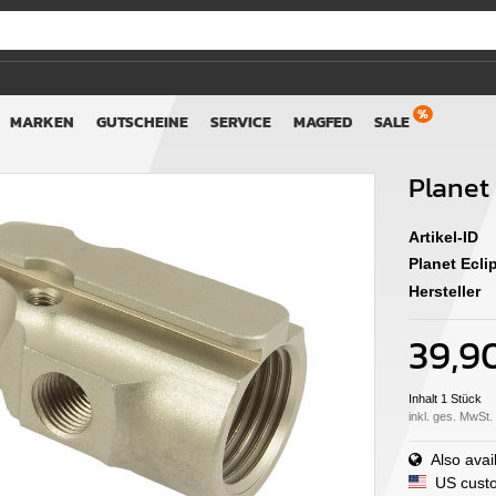
MARKEN
GUTSCHEINE
SERVICE
MAGFED
SALE
Planet
Artikel-ID
Planet Ecl
Hersteller
39,9
Inhalt
1
Stück
inkl. ges. MwSt.
Also avail
US custo