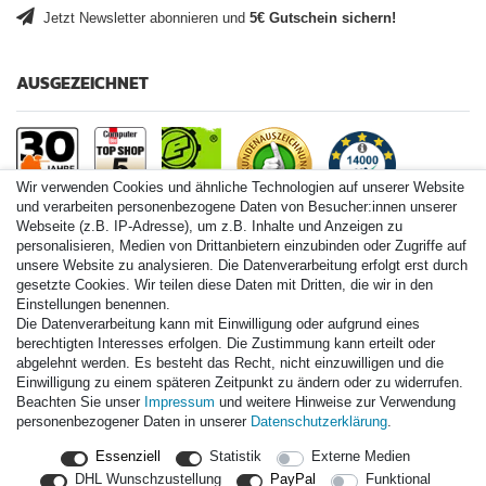
Jetzt Newsletter abonnieren und
5€ Gutschein sichern!
AUSGEZEICHNET
Wir verwenden Cookies und ähnliche Technologien auf unserer Website
und verarbeiten personenbezogene Daten von Besucher:innen unserer
Webseite (z.B. IP-Adresse), um z.B. Inhalte und Anzeigen zu
personalisieren, Medien von Drittanbietern einzubinden oder Zugriffe auf
Paintball.de World
unsere Website zu analysieren. Die Datenverarbeitung erfolgt erst durch
Paintball Shop International
gesetzte Cookies. Wir teilen diese Daten mit Dritten, die wir in den
Spares Shop North America
Einstellungen benennen.
Die Datenverarbeitung kann mit Einwilligung oder aufgrund eines
* Alle Preise inkl. ges. MwSt. zzgl. Versandkosten
berechtigten Interesses erfolgen. Die Zustimmung kann erteilt oder
abgelehnt werden. Es besteht das Recht, nicht einzuwilligen und die
Einwilligung zu einem späteren Zeitpunkt zu ändern oder zu widerrufen.
Zahlungsarten
Beachten Sie unser
Impressum
und weitere Hinweise zur Verwendung
personenbezogener Daten in unserer
Daten­schutz­erklärung
.
Versand
Essenziell
Statistik
Externe Medien
Durchschnittliche Bewertung von
paintball.de
bei Trustami:
mit
DHL Wunschzustellung
PayPal
Funktional