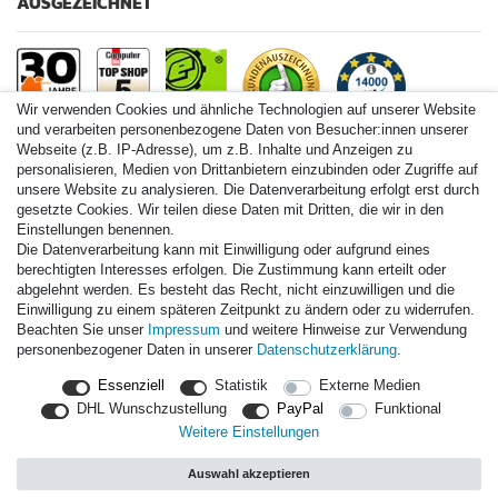
AUSGEZEICHNET
Wir verwenden Cookies und ähnliche Technologien auf unserer Website
und verarbeiten personenbezogene Daten von Besucher:innen unserer
Webseite (z.B. IP-Adresse), um z.B. Inhalte und Anzeigen zu
personalisieren, Medien von Drittanbietern einzubinden oder Zugriffe auf
Paintball.de World
unsere Website zu analysieren. Die Datenverarbeitung erfolgt erst durch
Paintball Shop International
gesetzte Cookies. Wir teilen diese Daten mit Dritten, die wir in den
Spares Shop North America
Einstellungen benennen.
Die Datenverarbeitung kann mit Einwilligung oder aufgrund eines
* Alle Preise inkl. ges. MwSt. zzgl. Versandkosten
berechtigten Interesses erfolgen. Die Zustimmung kann erteilt oder
abgelehnt werden. Es besteht das Recht, nicht einzuwilligen und die
Einwilligung zu einem späteren Zeitpunkt zu ändern oder zu widerrufen.
Zahlungsarten
Beachten Sie unser
Impressum
und weitere Hinweise zur Verwendung
personenbezogener Daten in unserer
Daten­schutz­erklärung
.
Versand
Essenziell
Statistik
Externe Medien
Durchschnittliche Bewertung von
paintball.de
bei Trustami:
mit
DHL Wunschzustellung
PayPal
Funktional
14.000
Bewertungen
Weitere Einstellungen
|
Bewertungsgrundlage des Anbieters: 3 Verkaufs- und 3
Bewertungsplattformen
Auswahl akzeptieren
|
TOP 10%
EKomi
|
22
Jahre Erfahrung
|
11.615
Follower(s)