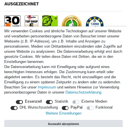
AUSGEZEICHNET
Wir verwenden Cookies und ähnliche Technologien auf unserer Website
und verarbeiten personenbezogene Daten von Besucher:innen unserer
Webseite (z.B. IP-Adresse), um z.B. Inhalte und Anzeigen zu
personalisieren, Medien von Drittanbietern einzubinden oder Zugriffe auf
Paintball.de World
unsere Website zu analysieren. Die Datenverarbeitung erfolgt erst durch
Paintball Shop International
gesetzte Cookies. Wir teilen diese Daten mit Dritten, die wir in den
Spares Shop North America
Einstellungen benennen.
Die Datenverarbeitung kann mit Einwilligung oder aufgrund eines
* Alle Preise inkl. ges. MwSt. zzgl. Versandkosten
berechtigten Interesses erfolgen. Die Zustimmung kann erteilt oder
abgelehnt werden. Es besteht das Recht, nicht einzuwilligen und die
Einwilligung zu einem späteren Zeitpunkt zu ändern oder zu widerrufen.
Zahlungsarten
Beachten Sie unser
Impressum
und weitere Hinweise zur Verwendung
personenbezogener Daten in unserer
Daten­schutz­erklärung
.
Versand
Essenziell
Statistik
Externe Medien
Durchschnittliche Bewertung von
paintball.de
bei Trustami:
mit
DHL Wunschzustellung
PayPal
Funktional
13.998
Bewertungen
Weitere Einstellungen
|
Bewertungsgrundlage des Anbieters: 3 Verkaufs- und 3
Bewertungsplattformen
Auswahl akzeptieren
|
TOP 10%
EKomi
|
22
Jahre Erfahrung
|
11.615
Follower(s)