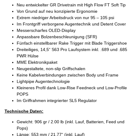
Neu entwickelter GR Drivetrain mit High Flow FT Soft Tip
Von Grund auf neu konzipierte Ergonomie
Extrem niedriger Arbeitsdruck von nur 95 – 105 psi
Im Frontgriff verborgene Augentechnik und Detent Cover
Messerscharfes OLED-Display
Anpassbare Bolzenbeschleunigung (SFR)
Fünfach einstellbarer Rake Trigger mit Blade Triggershoe
Dreiteiliges, 14,5“ S63 Pro Laufsystem inkl. .689 und .685
PWR Hülse
MME Elektronikpaket
Neugestaltete, non-slip Griffschalen
Keine Kabelverbindungen zwischen Body und Frame
Lightpipe Augentechnologie
Kleineres Profil dank Low-Rise Feedneck und Low-Profile
POPS
Im Griffrahmen integrierter SL5 Regulator
Technische Daten:
Gewicht: 906 gr / 2.00 lb (inkl. Lauf, Batterien, Feed und
Pops)
Länge: 553 mm / 21.77“ (inkl. Lauf)