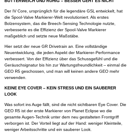
BUTTERWEICH UND RUHIG – BESSER GEHT ES NICHT
Der IV Core, ursprünglich für die legendäre GSL entwickelt, hat
die Spool-Valve Markierer-Welt revolutioniert. Als erstes
Bolzensystem, das die Breech-Sensing Technologie nutzte,
verbesserte es die Effizienz der Spool-Valve Markierer
maßgeblich und setzte neue Maßstäbe.
Hier setzt der neue GR Drivetrain an. Eine vollständige
Neuentwicklung, die jeden Aspekt der Markierer-Performance
verbessert. Von der Effizienz über das Schussgefühl und die
Geräuschsignatur bis hin zur Wartungsfreundlichkeit – einmal die
GEO R5 geschossen, und man will keinen andere GEO mehr
verwenden.
KEINE EYE COVER – KEIN STRESS UND EIN SAUBERER
LOOK
Was sofort ins Auge fällt, sind die nicht sichtbaren Eye Cover. Die
GEO R5 ist der erste Markierer von Planet Eclipse wo die
gesamte Augen-Technik unter dem neu gestalteten Frontgriff
verborgen ist. Der Vorteil liegt auf der Hand: weniger Kleinteile,
weniger Arbeitsschritte und ein sauberer Look.