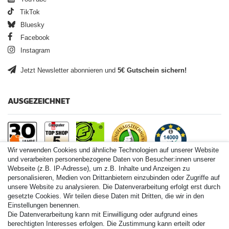
TikTok
Bluesky
Facebook
Instagram
Jetzt Newsletter abonnieren und
5€ Gutschein sichern!
AUSGEZEICHNET
Wir verwenden Cookies und ähnliche Technologien auf unserer Website
und verarbeiten personenbezogene Daten von Besucher:innen unserer
Webseite (z.B. IP-Adresse), um z.B. Inhalte und Anzeigen zu
personalisieren, Medien von Drittanbietern einzubinden oder Zugriffe auf
Paintball.de World
unsere Website zu analysieren. Die Datenverarbeitung erfolgt erst durch
Paintball Shop International
gesetzte Cookies. Wir teilen diese Daten mit Dritten, die wir in den
Spares Shop North America
Einstellungen benennen.
Die Datenverarbeitung kann mit Einwilligung oder aufgrund eines
* Alle Preise inkl. ges. MwSt. zzgl. Versandkosten
berechtigten Interesses erfolgen. Die Zustimmung kann erteilt oder