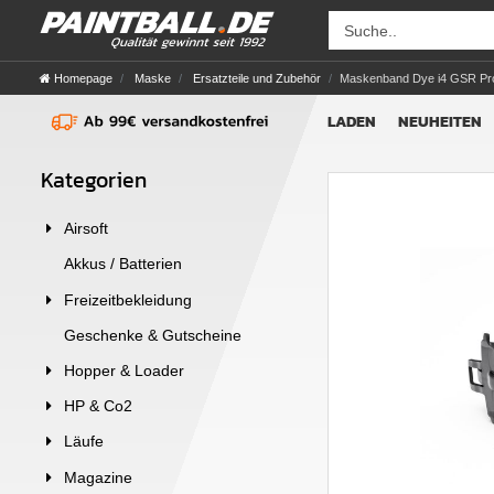
Homepage
Maske
Ersatzteile und Zubehör
Maskenband Dye i4 GSR Pro
LADEN
NEUHEITEN
Kategorien
Airsoft
Akkus / Batterien
Freizeitbekleidung
Geschenke & Gutscheine
Hopper & Loader
HP & Co2
Läufe
Magazine