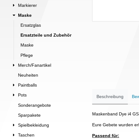
Markierer
Maske
Ersatzglas
Ersatzteile und Zubehör
Maske
Pflege
Merch/Fanartikel
Neuheiten
Paintballs
Pots
Beschreibung
Bew
Sonderangebote
Maskenband Dye i4 GSR
Sparpakete
Eure Gebete wurden erh
Spielbekleidung
Taschen
Passend für: