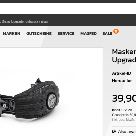
 Strap Upgrade, schwarz / grau
MARKEN
GUTSCHEINE
SERVICE
MAGFED
SALE
Masken
Upgrad
Artikel-ID
Hersteller
39,9
Inhalt
1
Stück
Grundpreis
39,9
inkl. ges. MwSt.
Also avail