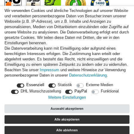
Wir verwenden Cookies und ähnliche Technologien auf unserer Website
und verarbeiten personenbezogene Daten von Besucher:innen unserer
Webseite (z.B. IP-Adresse), um z.B. Inhalte und Anzeigen zu
personalisieren, Medien von Drittanbietern einzubinden oder Zugriffe auf
Paintball.de World
unsere Website zu analysieren. Die Datenverarbeitung erfolgt erst durch
Paintball Shop International
gesetzte Cookies. Wir teilen diese Daten mit Dritten, die wir in den
Spares Shop North America
Einstellungen benennen.
Die Datenverarbeitung kann mit Einwilligung oder aufgrund eines
* Alle Preise inkl. ges. MwSt. zzgl. Versandkosten
berechtigten Interesses erfolgen. Die Zustimmung kann erteilt oder
abgelehnt werden. Es besteht das Recht, nicht einzuwilligen und die
Einwilligung zu einem späteren Zeitpunkt zu ändern oder zu widerrufen.
Zahlungsarten
Beachten Sie unser
Impressum
und weitere Hinweise zur Verwendung
personenbezogener Daten in unserer
Daten­schutz­erklärung
.
Versand
Essenziell
Statistik
Externe Medien
Durchschnittliche Bewertung von
paintball.de
bei Trustami:
mit
DHL Wunschzustellung
PayPal
Funktional
14.000
Bewertungen
Weitere Einstellungen
|
Bewertungsgrundlage des Anbieters: 3 Verkaufs- und 3
Bewertungsplattformen
Auswahl akzeptieren
|
TOP 10%
EKomi
|
22
Jahre Erfahrung
|
11.615
Follower(s)
Alle akzeptieren
Alle ablehnen