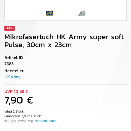
-41%
Mikrofasertuch HK Army super soft
Pulse, 30cm x 23cm
Artikel-ID
7688
Hersteller
HK Army
UVP 13,50 €
7,90 €
Inhalt
1
Stück
Grundpreis
7,90 € / Stück
inkl. ges. MwSt. zzgl.