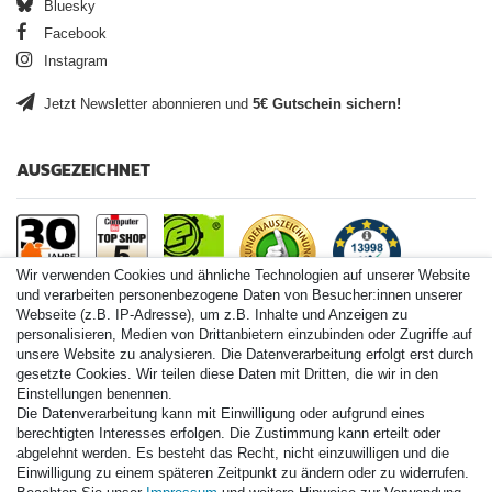
Bluesky
Facebook
Instagram
Jetzt Newsletter abonnieren und
5€ Gutschein sichern!
AUSGEZEICHNET
Wir verwenden Cookies und ähnliche Technologien auf unserer Website
und verarbeiten personenbezogene Daten von Besucher:innen unserer
Webseite (z.B. IP-Adresse), um z.B. Inhalte und Anzeigen zu
personalisieren, Medien von Drittanbietern einzubinden oder Zugriffe auf
Paintball.de World
unsere Website zu analysieren. Die Datenverarbeitung erfolgt erst durch
Paintball Shop International
gesetzte Cookies. Wir teilen diese Daten mit Dritten, die wir in den
Spares Shop North America
Einstellungen benennen.
Die Datenverarbeitung kann mit Einwilligung oder aufgrund eines
* Alle Preise inkl. ges. MwSt. zzgl. Versandkosten
berechtigten Interesses erfolgen. Die Zustimmung kann erteilt oder
abgelehnt werden. Es besteht das Recht, nicht einzuwilligen und die
Einwilligung zu einem späteren Zeitpunkt zu ändern oder zu widerrufen.
Zahlungsarten