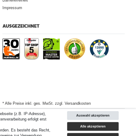
Barrierefreiheit
Impressum
AUSGEZEICHNET
* Alle Preise inkl. ges. MwSt. zzgl. Versandkosten
bseite (z.B. IP-Adresse),
Auswahl akzeptieren
Versand
enverarbeitung erfolgt erst
Alle akzeptieren
werden. Es besteht das Recht,
d 3 Bewertungsplattformen
|
TOP 10%
EKomi
|
22
Jahre Erfahrung
inweise zur Verwendung