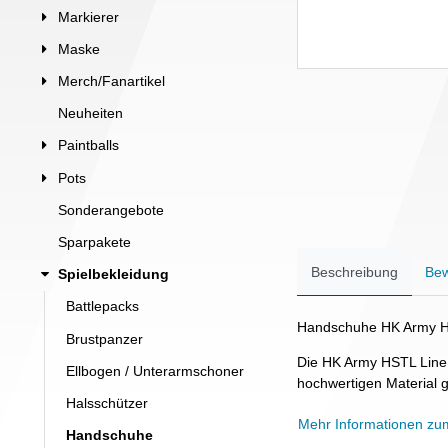
Markierer
Maske
Merch/Fanartikel
Neuheiten
Paintballs
Pots
Sonderangebote
Sparpakete
Beschreibung
Bew
Spielbekleidung
Battlepacks
Handschuhe HK Army HST
Brustpanzer
Die HK Army HSTL Line 
Ellbogen / Unterarmschoner
hochwertigen Material g
Halsschützer
Mehr Informationen zu
Handschuhe