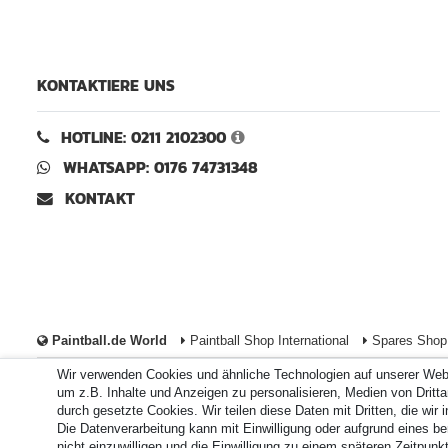
KONTAKTIERE UNS
HOTLINE: 0211 2102300
WHATSAPP: 0176 74731348
KONTAKT
Paintball.de World
Paintball Shop International
Spares Shop 
Wir verwenden Cookies und ähnliche Technologien auf unserer Web
Zahlungsarten
um z.B. Inhalte und Anzeigen zu personalisieren, Medien von Drittan
durch gesetzte Cookies. Wir teilen diese Daten mit Dritten, die wir
Die Datenverarbeitung kann mit Einwilligung oder aufgrund eines be
Durchschnittliche Bewertung von
paintball.de
bei Trustami:
nicht einzuwilligen und die Einwilligung zu einem späteren Zeitpun