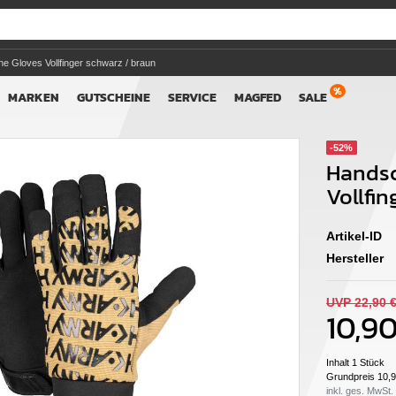
 Gloves Vollfinger schwarz / braun
MARKEN
GUTSCHEINE
SERVICE
MAGFED
SALE
-52%
Hands
Vollfi
Artikel-ID
Hersteller
UVP 22,90 
10,9
Inhalt
1
Stück
Grundpreis
10,9
inkl. ges. MwSt.