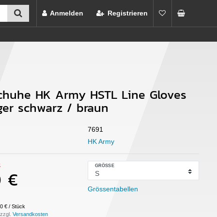
Anmelden
Registrieren
chuhe HK Army HSTL Line Gloves
nger schwarz / braun
7691
HK Army
€
GRÖSSE
0 €
Grössentabellen
0 € / Stück
 zzgl.