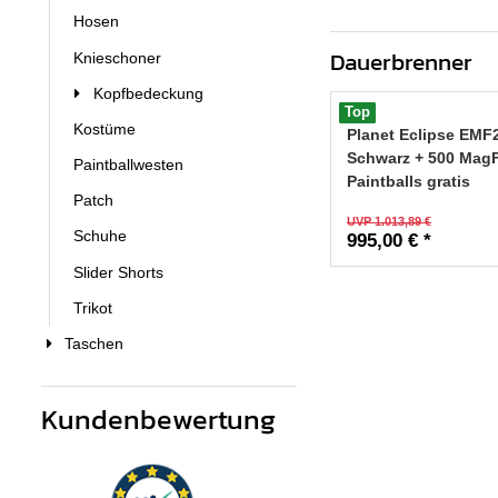
Hosen
Dauerbrenner
Knieschoner
Kopfbedeckung
Top
Kostüme
Planet Eclipse EMF
Schwarz + 500 Mag
Paintballwesten
Paintballs gratis
Patch
UVP 1.013,89 €
Schuhe
995,00 € *
Slider Shorts
Trikot
Taschen
Kundenbewertung