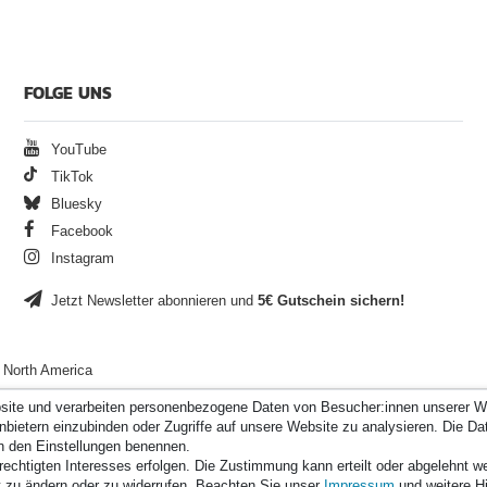
FOLGE UNS
YouTube
TikTok
Bluesky
Facebook
Instagram
Jetzt Newsletter abonnieren und
5€ Gutschein sichern!
North America
site und verarbeiten personenbezogene Daten von Besucher:innen unserer We
bietern einzubinden oder Zugriffe auf unsere Website zu analysieren. Die Dat
 in den Einstellungen benennen.
rechtigten Interesses erfolgen. Die Zustimmung kann erteilt oder abgelehnt 
mit
13.998
Bewertungen
|
Bewertungsgrundlage des Anbieters: 3 Verkaufs- un
kt zu ändern oder zu widerrufen. Beachten Sie unser
Impressum
und weitere H