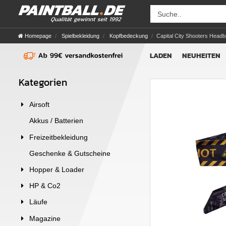
Homepage
Spielbekleidung
Kopfbedeckung
Capital City Shooters Head
LADEN
NEUHEITEN
Kategorien
Airsoft
Akkus / Batterien
Freizeitbekleidung
Geschenke & Gutscheine
Hopper & Loader
HP & Co2
Läufe
Magazine