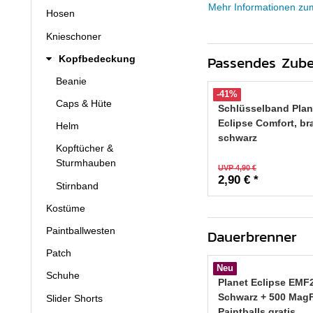
Mehr Informationen zu
Hosen
Knieschoner
Passendes Zub
Kopfbedeckung
Beanie
-41%
Caps & Hüte
Schlüsselband Plan
Eclipse Comfort, br
Helm
schwarz
Kopftücher &
Sturmhauben
UVP 4,90 €
2,90 € *
Stirnband
Kostüme
Paintballwesten
Dauerbrenner
Patch
Neu
Schuhe
Planet Eclipse EMF
Schwarz + 500 Mag
Slider Shorts
Paintballs gratis