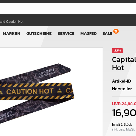
band Caution Hot
MARKEN
GUTSCHEINE
SERVICE
MAGFED
SALE
-32%
Capita
Hot
Artikel-ID
Hersteller
UVP 24,90 
16,9
Inhalt
1
Stück
inkl. ges. MwSt.