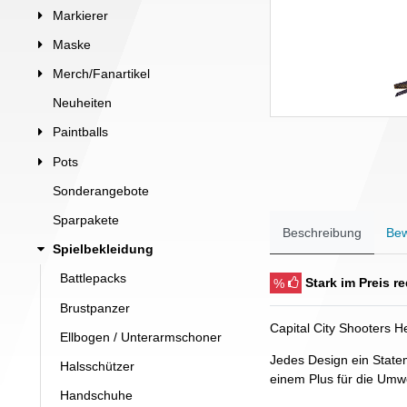
Markierer
Maske
Merch/Fanartikel
Neuheiten
Paintballs
Pots
Sonderangebote
Sparpakete
Beschreibung
Bew
Spielbekleidung
Battlepacks
%
Stark im Preis r
Brustpanzer
Capital City Shooters 
Ellbogen / Unterarmschoner
Jedes Design ein State
Halsschützer
einem Plus für die Umwe
Handschuhe