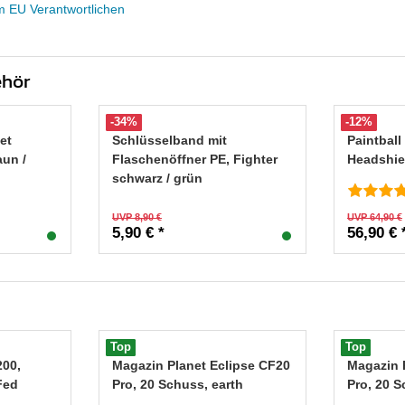
m EU Verantwortlichen
ehör
-34%
-12%
et
Schlüsselband mit
Paintbal
aun /
Flaschenöffner PE, Fighter
Headshie
schwarz / grün
UVP 8,90 €
UVP 64,90 €
5,90 € *
56,90 € 
Top
Top
200,
Magazin Planet Eclipse CF20
Magazin 
Fed
Pro, 20 Schuss, earth
Pro, 20 