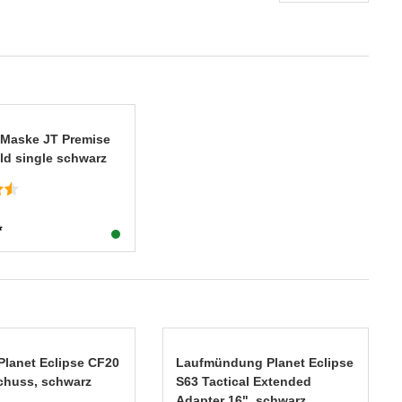
l Maske JT Premise
ld single schwarz
*
Planet Eclipse CF20
Laufmündung Planet Eclipse
Schuss, schwarz
S63 Tactical Extended
Adapter 16", schwarz