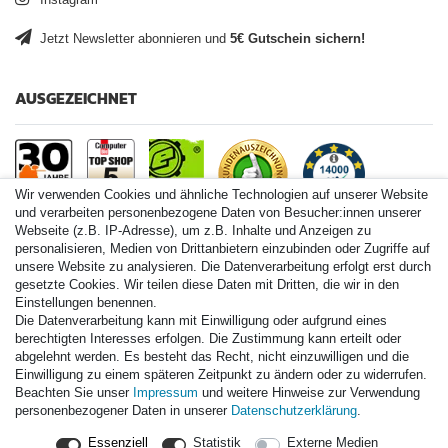
Instagram
Jetzt Newsletter abonnieren und
5€ Gutschein sichern!
AUSGEZEICHNET
Wir verwenden Cookies und ähnliche Technologien auf unserer Website
und verarbeiten personenbezogene Daten von Besucher:innen unserer
Webseite (z.B. IP-Adresse), um z.B. Inhalte und Anzeigen zu
personalisieren, Medien von Drittanbietern einzubinden oder Zugriffe auf
Paintball.de World
unsere Website zu analysieren. Die Datenverarbeitung erfolgt erst durch
Paintball Shop International
gesetzte Cookies. Wir teilen diese Daten mit Dritten, die wir in den
Spares Shop North America
Einstellungen benennen.
Die Datenverarbeitung kann mit Einwilligung oder aufgrund eines
* Alle Preise inkl. ges. MwSt. zzgl. Versandkosten
berechtigten Interesses erfolgen. Die Zustimmung kann erteilt oder
abgelehnt werden. Es besteht das Recht, nicht einzuwilligen und die
Einwilligung zu einem späteren Zeitpunkt zu ändern oder zu widerrufen.
Zahlungsarten
Beachten Sie unser
Impressum
und weitere Hinweise zur Verwendung
personenbezogener Daten in unserer
Daten­schutz­erklärung
.
Versand
Essenziell
Statistik
Externe Medien