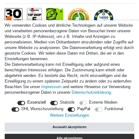
Wir verwenden Cookies und ähnliche Technologien auf unserer Website
und verarbeiten personenbezogene Daten von Besucher:innen unserer
Webseite (z.B. IP-Adresse), um z.B. Inhalte und Anzeigen zu
personalisieren, Medien von Drittanbietern einzubinden oder Zugriffe auf
Paintball.de World
unsere Website zu analysieren. Die Datenverarbeitung erfolgt erst durch
Paintball Shop International
gesetzte Cookies. Wir teilen diese Daten mit Dritten, die wir in den
Spares Shop North America
Einstellungen benennen.
Die Datenverarbeitung kann mit Einwilligung oder aufgrund eines
* Alle Preise inkl. ges. MwSt. zzgl. Versandkosten
berechtigten Interesses erfolgen. Die Zustimmung kann erteilt oder
abgelehnt werden. Es besteht das Recht, nicht einzuwilligen und die
Einwilligung zu einem späteren Zeitpunkt zu ändern oder zu widerrufen.
Zahlungsarten
Beachten Sie unser
Impressum
und weitere Hinweise zur Verwendung
personenbezogener Daten in unserer
Daten­schutz­erklärung
.
Versand
Essenziell
Statistik
Externe Medien
Durchschnittliche Bewertung von
paintball.de
bei Trustami:
mit
DHL Wunschzustellung
PayPal
Funktional
14.000
Bewertungen
Weitere Einstellungen
|
Bewertungsgrundlage des Anbieters: 3 Verkaufs- und 3
Bewertungsplattformen
Auswahl akzeptieren
|
TOP 10%
EKomi
|
22
Jahre Erfahrung
|
11.615
Follower(s)
Alle akzeptieren