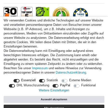
Wir verwenden Cookies und ähnliche Technologien auf unserer Website
und verarbeiten personenbezogene Daten von Besucher:innen unserer
Webseite (z.B. IP-Adresse), um z.B. Inhalte und Anzeigen zu
personalisieren, Medien von Drittanbietern einzubinden oder Zugriffe auf
Paintball.de World
unsere Website zu analysieren. Die Datenverarbeitung erfolgt erst durch
Paintball Shop International
gesetzte Cookies. Wir teilen diese Daten mit Dritten, die wir in den
Spares Shop North America
Einstellungen benennen.
Die Datenverarbeitung kann mit Einwilligung oder aufgrund eines
* Alle Preise inkl. ges. MwSt. zzgl. Versandkosten
berechtigten Interesses erfolgen. Die Zustimmung kann erteilt oder
abgelehnt werden. Es besteht das Recht, nicht einzuwilligen und die
Einwilligung zu einem späteren Zeitpunkt zu ändern oder zu widerrufen.
Zahlungsarten
Beachten Sie unser
Impressum
und weitere Hinweise zur Verwendung
personenbezogener Daten in unserer
Daten­schutz­erklärung
.
Versand
Essenziell
Statistik
Externe Medien
Durchschnittliche Bewertung von
paintball.de
bei Trustami:
mit
DHL Wunschzustellung
PayPal
Funktional
14.000
Bewertungen
Weitere Einstellungen
|
Bewertungsgrundlage des Anbieters: 3 Verkaufs- und 3
Bewertungsplattformen
Auswahl akzeptieren
|
TOP 10%
EKomi
|
22
Jahre Erfahrung
|
11.615
Follower(s)