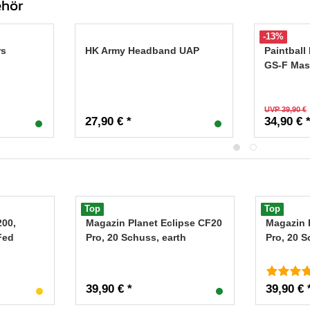
ehör
-13%
rs
HK Army Headband UAP
Paintbal
GS-F Mas
UVP 39,90 €
27,90 € *
34,90 € 
Top
Top
200,
Magazin Planet Eclipse CF20
Magazin 
Fed
Pro, 20 Schuss, earth
Pro, 20 
39,90 € *
39,90 € 