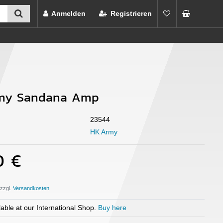
Anmelden
Registrieren
my Sandana Amp
23544
HK Army
0 €
 zzgl.
able at our International Shop.
Buy here