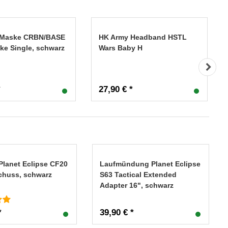
l Maske CRBN/BASE
HK Army Headband HSTL
ke Single, schwarz
Wars Baby H
*
27,90 € *
Planet Eclipse CF20
Laufmündung Planet Eclipse
Schuss, schwarz
S63 Tactical Extended
Adapter 16", schwarz
*
39,90 € *