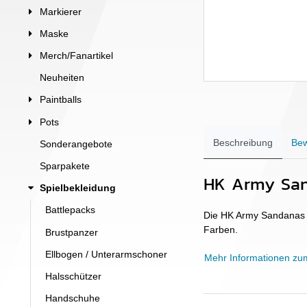
Markierer
Maske
Merch/Fanartikel
Neuheiten
Paintballs
Pots
Beschreibung
Bew
Sonderangebote
Sparpakete
HK Army Sa
Spielbekleidung
Battlepacks
Die HK Army Sandanas b
Farben.
Brustpanzer
Ellbogen / Unterarmschoner
Mehr Informationen zu
Halsschützer
Handschuhe