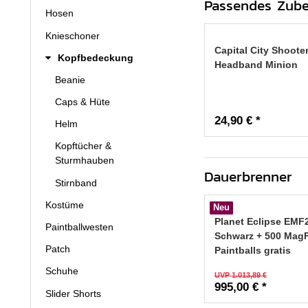
Passendes Zub
Hosen
Knieschoner
Capital City Shoote
Kopfbedeckung
Headband Minion
Beanie
Caps & Hüte
24,90 € *
Helm
Kopftücher &
Sturmhauben
Dauerbrenner
Stirnband
Kostüme
Neu
Planet Eclipse EMF
Paintballwesten
Schwarz + 500 Mag
Patch
Paintballs gratis
Schuhe
UVP 1.013,89 €
995,00 € *
Slider Shorts