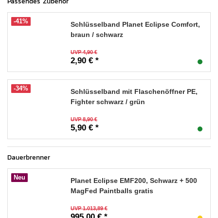
Passendes Zubehör
-41%
Schlüsselband Planet Eclipse Comfort,
braun / schwarz
UVP 4,90 €
2,90 € *
-34%
Schlüsselband mit Flaschenöffner PE,
Fighter schwarz / grün
UVP 8,90 €
5,90 € *
Dauerbrenner
Neu
Planet Eclipse EMF200, Schwarz + 500
MagFed Paintballs gratis
UVP 1.013,89 €
995,00 € *