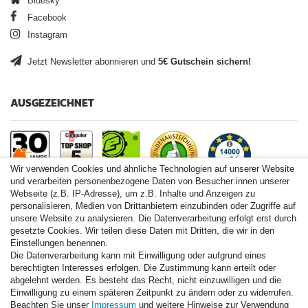
Bluesky
Facebook
Instagram
Jetzt Newsletter abonnieren und
5€ Gutschein sichern!
AUSGEZEICHNET
Wir verwenden Cookies und ähnliche Technologien auf unserer Website
und verarbeiten personenbezogene Daten von Besucher:innen unserer
Webseite (z.B. IP-Adresse), um z.B. Inhalte und Anzeigen zu
personalisieren, Medien von Drittanbietern einzubinden oder Zugriffe auf
Paintball.de World
unsere Website zu analysieren. Die Datenverarbeitung erfolgt erst durch
Paintball Shop International
gesetzte Cookies. Wir teilen diese Daten mit Dritten, die wir in den
Spares Shop North America
Einstellungen benennen.
Die Datenverarbeitung kann mit Einwilligung oder aufgrund eines
* Alle Preise inkl. ges. MwSt. zzgl. Versandkosten
berechtigten Interesses erfolgen. Die Zustimmung kann erteilt oder
abgelehnt werden. Es besteht das Recht, nicht einzuwilligen und die
Einwilligung zu einem späteren Zeitpunkt zu ändern oder zu widerrufen.
Zahlungsarten
Beachten Sie unser
Impressum
und weitere Hinweise zur Verwendung