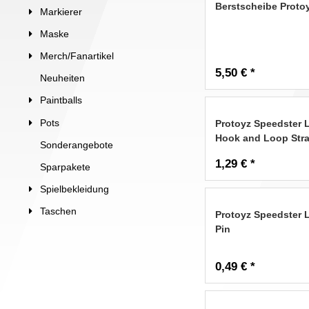
Berstscheibe Protoy
Markierer
Maske
Merch/Fanartikel
5,50 € *
Neuheiten
Paintballs
Pots
Protoyz Speedster 
Hook and Loop Str
Sonderangebote
1,29 € *
Sparpakete
Spielbekleidung
Taschen
Protoyz Speedster 
Pin
0,49 € *