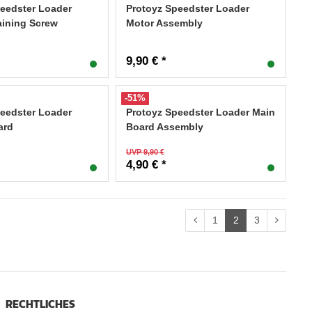
eedster Loader
Protoyz Speedster Loader
aining Screw
Motor Assembly
9,90 € *
-51%
eedster Loader
Protoyz Speedster Loader Main
ard
Board Assembly
UVP 9,90 €
4,90 € *
1
2
3
RECHTLICHES