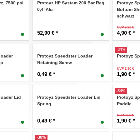
z, 7500 psi
Protoyz HP System 200 Bar Reg
Protoyz Sp
0,4l Alu
Bottom She
schwarz
UVP 9,90 €
52,90 € *
4,90 € *
-34%
Loader
Protoyz Speedster Loader
Protoyz Sp
ap
Retaining Screw
UVP 2,90 €
0,49 € *
1,90 € *
-34%
Loader Lid
Protoyz Speedster Loader Lid
Protoyz Sp
Spring
Paddle
UVP 2,90 €
0,49 € *
1,90 € *
-30%