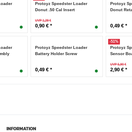
Loader
Protoyz Speedster Loader
Protoyz Sp
Donut .50 Cal Insert
Donut Ret
UVP 1,29 €
0,90 € *
0,49 € *
-51%
Loader
Protoyz Speedster Loader
Protoyz Sp
embly
Battery Holder Screw
Sensor Bo
UVP 5,90 €
0,49 € *
2,90 € *
INFORMATION